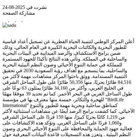
نشرت في 2025-08-24
مشاركة الصفحة
أعلن المركز الوطني لتنمية الحياة الفطرية عن تسجيل أعداد قياسية
للطيور البحرية والكائنات البحرية الكبيرة في العام الحالي، وذلك
ضمن برامج الاستكشاف والرصد الميدانية في البيئات البحرية
والساحلية في المملكة. وتأتي هذه النتائج تأكيدًا للجهود المستمرة
للمملكة في حماية التنوع الأحيائي وصون النظم البيئية البحرية
والساحلية، بما ينسجم مع أهداف رؤية السعودية 2030 في تحقيق
التنمية المستدامة. ووثق باحثوا المركز مشاهدات مهمة لأكثر من
84,516 طائرًا بحريًا، منها 50,356 طائرًا على طول الساحل الشرقي
في الخليج العربي، وأكثر من 34,160 طائرًا يمثلون 63 نوعًا على
طول الساحل الغربي في البحر الأحمر. كما تم تحديد 39 موقعًا مهمًا
للهجرة والتكاثر، خمسة منها معترف بها في مؤسسة “BirdLife
International” كمناطق ساحلية وبحرية مهمة للطيور والتنوع
الأحيائي. كما كشفت برامج الرصد أيضًا عن مشاهدات استثنائية لأكثر
من 1,219 كائنًا بحريًا كبيرًا، منها 159 فردًا على الساحل الشرقي
و1,060 فردًا على الساحل الغربي. وتؤكد هذه الاكتشافات على
فعالية جهود الحماية والمحافظة على التنوع الأحيائي البحري وصون
النظم البيئية . وتعزز هذه التسجيلات قاعدة البيانات المعرفية حول