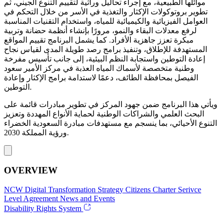
موائلها الطبيعية، مع إجراء تحاليل وراثية لتقييم التنوع الجيني، ثم
تطوير بروتوكولات الإكثار والتغذية في الأسر من خلال التحكم في
العوامل الفيزيائية والكيميائية للمياه، واستخدام التقنيات المناسبة
لرفع معدلات البقاء والنمو، مرورًا بإنشاء أنظمة حضانة وتربية
مبكرة تعزز جاهزية الأفراد. كما يشمل البرنامج تقييم المواقع
المستهدفة للإطلاق، وتنفيذ برامج رصد طويلة المدى لقياس نجاح
إعادة التوطين واستجابة النظم البيئية، إلى جانب تأسيس مفرخة
وطنية متخصصة لأسماك المياه العذبة في مركز الأمير سعود
الفيصل بمحافظة الطائف، دعمًا لاستدامة برامج الإكثار وإعادة
التوطين.
ويأتي هذا البرنامج ضمن جهود المركز في تطوير مبادرات قائمة على
البحث العلمي والشراكات الوطنية لحماية الأنواع المهددة وتعزيز
التنوع الأحيائي، بما ينسجم مع مستهدفات مبادرة السعودية الخضراء
ورؤية المملكة 2030.
OVERVIEW
NCW
Digital Transformation Strategy
Citizens Charter
Serivce
Level Agreement
News and Events
Disability Rights System