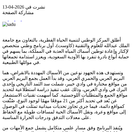
نشرت في 2026-04-13
مشاركة الصفحة
أطلق المركز الوطني لتنمية الحياة الفطرية، بالتعاون مع جامعة
الملك عبدالله للعلوم والتقنية (كاوست)، أول برنامج وطني متخصص
لإكثار وإعادة توطين أسماك المياه العذبة في المملكة، بما يسهم في
حماية أنواع نادرة تنفرد بها الأودية السعودية، ويعزز استدامة تجمعاتها
في موائلها الطبيعية.
وتستهدف هذه الجهود نوعين من الأسماك المهددة بالانقراض، هما
البريم العربي والحمري العربي، وقد بدأ العمل بجمع البريم العربي
من مواقع مختارة في وادي خيبر، شملت سد الثمد التاريخي وإحدى
البرك في وادي الغرس، وذلك عقب تنفيذ دراسة استطلاعية لتحديد
مواقع الجمع والمتطلبات اللوجستية. كما أسهمت تقنيات الاستشعار
عن بُعد في تحديد أكثر من 21 موقعًا مهمًا لوجود النوع، صُنِّفت
كمواقع دائمة، فيما جرى تجاوز تحديات ميدانية تمثلت في الوصول
إلى مواقع وعرة، ونقل الأسماك الحية لمسافات طويلة مع الحفاظ
على معدلات التدفق ودرجات الحرارة المناسبة.
ويُنفذ البرنامج وفق مسار علمي متكامل يشمل جمع الأمهات من