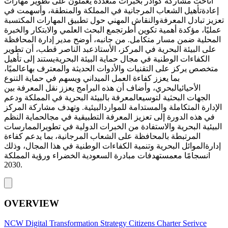
أتاحت مشاركة كوادر بخبرات متعددة يعملون على تطوير مهارات
إعادةتأهيل الشعاب المرجانية في المملكة والمنطقة، وأسهمت في
تعزيز تبادل المعرفةوالنقاش المهني حول تطبيق المهارات المكتسبة
عمليًا، مؤكدة أهمية تكوين أطرتجمع البحث العلمي والابتكار والخبرة
المحلية ضمن مسار متكامل. من جانبه، أوضح مدير إدارة المحافظة
على البيئة البحرية في المركز، الأستاذعبد الناصر قطب، أن تطوير
الكفاءات الوطنية في مجال حماية البيئة البحريةيستند إلى تأهيل
متخصص يركز على التقنيات والأدوات الحديثة والمعترف بهاعالميًا،
بما يعزز كفاءة العمل الميداني ويسهم في حماية التنوع
الأحيائيالبحري، وأضاف أن هذه البرامج يعزز نقل المعرفة بين
الجهات البحثية لتوسيعالمعرفة بالبيئة البحرية في المملكة ودعم
الإدارة المتكاملة والمستدامة للمواردالبيئية. وتهدف مشاركة المركز
في هذه الدورة إلى تعزيز المعرفة التطبيقية في مجالحماية النظم
البيئية البحرية والاستفادة من الخبرات الدولية في تطويرالممارسات
المرتبطة بالمحافظة على الشعاب المرجانية، بما يدعم كفاءة
إدارةالموائل البحرية وتنمية الكفاءات الوطنية في هذا المجال، وذلك
انسجامًا معمستهدفات مبادرة السعودية الخضراء ورؤية المملكة
2030.
OVERVIEW
NCW
Digital Transformation Strategy
Citizens Charter
Serivce