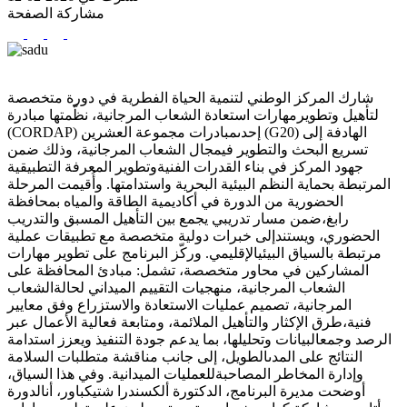
مشاركة الصفحة
شارك المركز الوطني لتنمية الحياة الفطرية في دورة متخصصة
لتأهيل وتطويرمهارات استعادة الشعاب المرجانية، نظّمتها مبادرة
(CORDAP) إحدىمبادرات مجموعة العشرين (G20) الهادفة إلى
تسريع البحث والتطوير فيمجال الشعاب المرجانية، وذلك ضمن
جهود المركز في بناء القدرات الفنيةوتطوير المعرفة التطبيقية
المرتبطة بحماية النظم البيئية البحرية واستدامتها. وأُقيمت المرحلة
الحضورية من الدورة في أكاديمية الطاقة والمياه بمحافظة
رابغ،ضمن مسار تدريبي يجمع بين التأهيل المسبق والتدريب
الحضوري، ويستندإلى خبرات دولية متخصصة مع تطبيقات عملية
مرتبطة بالسياق البيئيالإقليمي. وركّز البرنامج على تطوير مهارات
المشاركين في محاور متخصصة، تشمل: مبادئ المحافظة على
الشعاب المرجانية، منهجيات التقييم الميداني لحالةالشعاب
المرجانية، تصميم عمليات الاستعادة والاستزراع وفق معايير
فنية،طرق الإكثار والتأهيل الملائمة، ومتابعة فعالية الأعمال عبر
الرصد وجمعالبيانات وتحليلها، بما يدعم جودة التنفيذ ويعزز استدامة
النتائج على المدىالطويل، إلى جانب مناقشة متطلبات السلامة
وإدارة المخاطر المصاحبةللعمليات الميدانية. وفي هذا السياق،
أوضحت مديرة البرنامج، الدكتورة ألكسندرا شتيكباور، أنالدورة