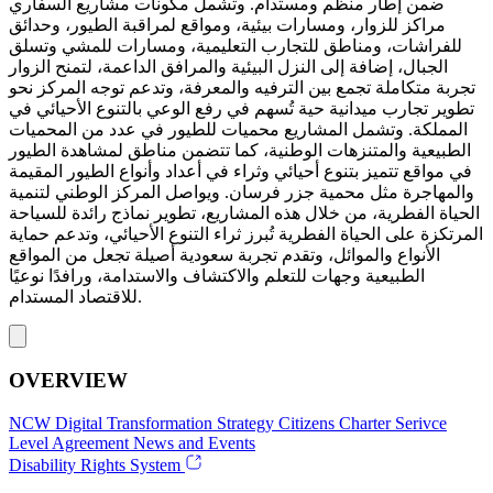
ضمن إطار منظم ومستدام. وتشمل مكونات مشاريع السفاري
مراكز للزوار، ومسارات بيئية، ومواقع لمراقبة الطيور، وحدائق
للفراشات، ومناطق للتجارب التعليمية، ومسارات للمشي وتسلق
الجبال، إضافة إلى النزل البيئية والمرافق الداعمة، لتمنح الزوار
تجربة متكاملة تجمع بين الترفيه والمعرفة، وتدعم توجه المركز نحو
تطوير تجارب ميدانية حية تُسهم في رفع الوعي بالتنوع الأحيائي في
المملكة. وتشمل المشاريع محميات للطيور في عدد من المحميات
الطبيعية والمتنزهات الوطنية، كما تتضمن مناطق لمشاهدة الطيور
في مواقع تتميز بتنوع أحيائي وثراء في أعداد وأنواع الطيور المقيمة
والمهاجرة مثل محمية جزر فرسان. ويواصل المركز الوطني لتنمية
الحياة الفطرية، من خلال هذه المشاريع، تطوير نماذج رائدة للسياحة
المرتكزة على الحياة الفطرية تُبرز ثراء التنوع الأحيائي، وتدعم حماية
الأنواع والموائل، وتقدم تجربة سعودية أصيلة تجعل من المواقع
الطبيعية وجهات للتعلم والاكتشاف والاستدامة، ورافدًا نوعيًا
للاقتصاد المستدام.
OVERVIEW
NCW
Digital Transformation Strategy
Citizens Charter
Serivce
Level Agreement
News and Events
Disability Rights System