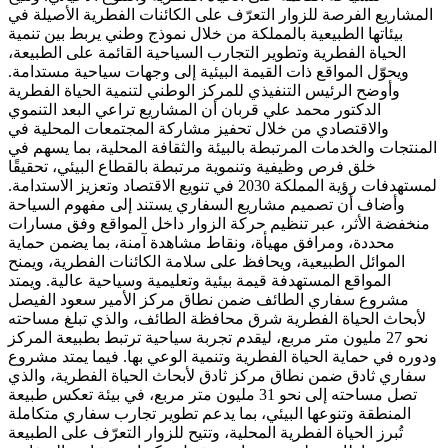
المشاريع الفرصة للزوار التعرّف على الكائنات الفطرية الأصيلة في
بيئاتها الطبيعية بالمملكة من خلال نموذج وطني يربط بين تنمية
الحياة الفطرية وتطوير التجارب السياحية القائمة على الطبيعة،
ويحوّل المواقع ذات القيمة البيئية إلى وجهات سياحية مستدامة.
وأوضح الرئيس التنفيذي للمركز الوطني لتنمية الحياة الفطرية
الدكتور محمد علي قربان أن المشاريع تراعي البعد التنموي
والاقتصادي من خلال تحفيز مشاركة المجتمعات المحلية في
المنتجات والخدمات المرتبطة بالبيئة والثقافة المحلية، بما يسهم في
خلق فرص وظيفية وتنموية مرتبطة بالقطاع البيئي، تحقيقًا
لمستهدفات رؤية المملكة 2030 في تنويع الاقتصاد وتعزيز الاستدامة.
وأضاف أن تصميم مشاريع السفاري يستند إلى مفهوم السياحة
منخفضة الأثر، عبر تنظيم حركة الزوار داخل المواقع وفق مسارات
محددة، ومرافق مهيأة، ونقاط مشاهدة آمنة، بما يضمن حماية
الموائل الطبيعية، ويحافظ على سلامة الكائنات الفطرية، ويمنح
المواقع المستهدفة قيمة بيئية وتعليمية وسياحية عالية. ويمتد
مشروع سفاري الطائف ضمن نطاق مركز الأمير سعود الفيصل
لأبحاث الحياة الفطرية شرق محافظة الطائف، والذي تبلغ مساحته
نحو 27 مليون متر مربع، ليقدم تجربة سياحية ترتبط بطبيعة المركز
ودوره في حماية الحياة الفطرية وتنمية الوعي بها. فيما يمتد مشروع
سفاري ثادق ضمن نطاق مركز ثادق لأبحاث الحياة الفطرية، والذي
تصل مساحته إلى نحو 31 مليون متر مربع، في بيئة تعكس طبيعة
المنطقة وتنوعها البيئي، بما يدعم تطوير تجارب سفاري متكاملة
تُبرز الحياة الفطرية المحلية، وتتيح للزوار التعرّف على الطبيعة