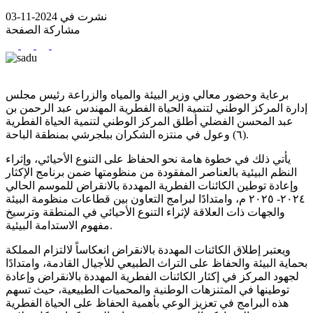
نشرت في 2024-11-03
مشاركة الصفحة
برعاية وحضور معالي وزير البيئة والمياه والزراعة رئيس مجلس
إدارة المركز الوطني لتنمية الحياة الفطرية المهندس عبد الرحمن بن
عبد المحسن الفضلي أطلق المركز الوطني لتنمية الحياة الفطرية
(٦) وعول في منتزه الشكران ببلجرشي بمنطقة الباحة.
يأتي ذلك في خطوة هامة نحو الحفاظ على التنوع الأحيائي، وإثراء
النظم البيئية بالعناصر المفقودة من منظومتها ضمن برنامج الإكثار
وإعادة توطين الكائنات الفطرية المهددة بالانقراض للموسم الحالي
٢٠٢٤- ٢٠٢٥ م، وامتدادًا لبرامج التعاون بين قطاعات منظومة البيئة
والجهات ذات العلاقة لإثراء التنوع الأحيائي في المنطقة وترسيخ
مفهوم الاستدامة البيئية.
ويعتبر إطلاق الكائنات المهددة بالانقراض انعكاساً لالتزام المملكة
بحماية البيئة والحفاظ على التراث الطبيعي للأجيال القادمة، وامتدادًا
لجهود المركز في إكثار الكائنات الفطرية المهددة بالانقراض وإعادة
توطينها في المتنزهات الوطنية والمحميات الطبيعية، حيث تسهم
هذه البرامج في تعزيز الوعي بأهمية الحفاظ على الحياة الفطرية