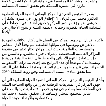
وتشجيع المشاركة المجتمعية في حماية البيئة، كما تشكل علامة
بارزة في مسيرة المملكة نحو تحقيق التنمية المستدامة.
وصرح الرئيس التنفيذي للمركز الوطني لتنمية الحياة الفطرية
الدكتور محمد علي قربان أنّ “إطلاق الوعول في منتزه الشكران
ببلجرشي، هو جزء من دور المركز بتحقيق أهدافه في الحفاظ على
استدامة الحياة الفطرية وحماية الأنظمة البيئية والتنوع الأحيائي في
بلادنا”.
وأكد د. قربان أن جهود المركز في العمل على إكثار الكائنات المهددة
بالانقراض وتوطينها في موائلها الطبيعية تتم وفقاً لأدق المعايير
والممارسات العالمية، حيث لدينا مراكز إكثار تعتبر في مقدمة
المراكز العالمية المتخصصة بإشراف خبراء محليين، وعالميين من
أجل استعادة التنوع الأحيائي والحفاظ على النظم البيئية مزدهرة
ومستدامة”. موضحاً أن هذه البرامج تعد إحدى مبادرات “السعودية
الخضراء” وهي تندرج ضمن الاستراتيجية الوطنية للحفاظ على البيئة،
بما يحقق مبادئ التنمية المستدامة وفق رؤية المملكة 2030.
وأشار الرئيس التنفيذي للمركز الوطني لتنمية الحياة الفطرية إلى أن
جهود المركز في المنتزهات الوطنية تعزز من واقع السياحة البيئية
في المملكة، مما يساهم في توفير فرص اقتصادية تعود بالنفع على
سائر المجتمع المحلي وتساهم في تحقيق التنمية الاجتماعية
والاقتصادية والارتقاء بجودة الحياة.