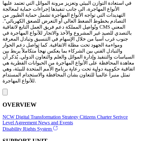
في استعادة التوازن البيئي وتعزيز مرونة الموائل التي تعتمد عليها
الأنواع المهاجرة، الى جانب تنفيذها إجراءات حماية لمعالجة
التهديدات التي تواجه الأنواع المهاجرة تشمل حماية الطيور من
التصادم بخطوط الضغط العالي أو التعرض للصعق الكهربائي”.
وتُواصِل المملكة دعم فريق العمل التابع لاتفاقية CMS المعني
بالتصدي للصيد غير المشروع والأخذ والاتجار للأنواع المهاجرة في
جنوب غرب آسيا من خلال الإسهام في التنسيق وتبادل المعرفة
ومواءمة الجهود تحت مظلة الاتفاقية. كما تواصل دعم الحوار
والتبادل الفني بين الشركاء بما يعكس نهجاً متكاملاً يربط بين
السياسات والتنفيذ وإدارة الموائل والعلم والتعاون الدولي. يُذكر أن
معاهدة المحافظة على الأنواع المهاجرة من الحيوانات الفطرية هي
اتفاقية حكومية دولية تحت رعاية برنامج الأمم المتحدة للبيئة، وهي
تمثل منبراً عالمياً للتعاون بشأن المحافظة والاستخدام المستدام
للأنواع المهاجرة.
OVERVIEW
NCW
Digital Transformation Strategy
Citizens Charter
Serivce
Level Agreement
News and Events
Disability Rights System
SUPPORT UNIT