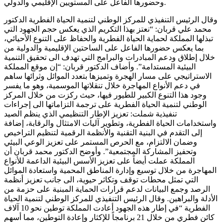
وحضورها الفاعل على المستويين الإقليمي والدولي.
وقال الرئيس التنفيذي للمركز الوطني لتنمية الحياة الفطرية الدكتور
محمد علي قربان: “نعتز بهذا التكريم الذي يعكس حجم الجهود التي
تبذلها المملكة لحماية الحياة الفطرية والحفاظ على التنوع الأحيائي،
بما يعكس حضورها الفاعل على الساحتين الإقليمية والدولية من
خلال إطلاق ودعم المبادرات والبرامج التي تهدف الى تحقيق التنمية
البيئية المستدامة”. وأضاف الدكتور قربان: “إن موقع المملكة
الاستراتيجي على مسار الهجرة وتميزها بتعدد الموائل وثرائها ساهم
في دعم الأنواع المهاجرة خلال تنقلاتها الموسمية، وهو ما يفسر
وجود هذا التنوع الكبير للطيور فيها، حيث ركزت من خلال المركز
الوطني لتنمية الحياة الفطرية على ترجمة التزاماتها الى إجراءات
تنفيذية شملت: تعزيز الإطار التنظيمي الذي ينظم الصيد
واستخدامات الحياة الفطرية، وتطوير آليات الامتثال والرقابة، إضافة
إلى التقدم في البنية التقنية والأنظمة الرقمية لتنظيم التراخيص
وضمان الالتزام، مع الحرص المستمر على تعزيز الوعي البيئي
وتحفيز المشاركة المجتمعية”. وأوضح الدكتور محمد قربان أن
المملكة عملت أيضاً على تعزيز الأسس البيئية الداعمة للأنواع
المهاجرة من خلال توسيع وإدارة المناطق المحمية واستعادة الموائل
التي تمثل محطات توقف وتكاثر حيوية، الى جانب تعزيز أنظمة
الرصد وجمع البيانات لدعم قرارات الحماية المبنية على حزمة من
الأدلة والبراهين. وقال الرئيس التنفيذي للمركز الوطني لتنمية الحياة
الفطرية “في إطار هذه الجهود أعادت المملكة توطين نحو 10 آلاف
كائن فطري من خلال 21 برنامجاً للإكثار وإعادة التوطين، مما أسهم