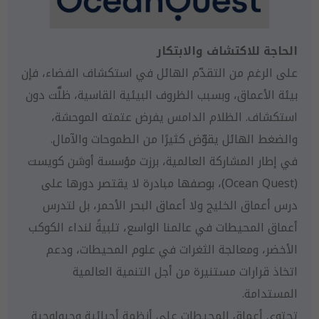
الحاجة للاكتشاف والابتكار
على الرغم من التقدّم الهائل في استكشاف الفضاء، فإن
بيئة الأعماق، وبسبب الظروف البيئية القاسية، ظلَّت دون
استكشاف. الظلام الدامس يفرض عتمته الموحشة،
والضغط الهائل يقوّض كثيرًا من الطموحات والآمال.
في إطار المشاركة العالمية، برزت مؤسسة أوشن كويست
(Ocean Quest)، بوصفها مبادرة لا يقتصر دورها على
درس أعماق الخليج ولا أعماق البحر الأحمر، بل لتدرس
أعماق المحيطات في عالمنا الواسع، تلبيةً لنداء الكوكب
الأخضر، ومعالجة الثغرات في علوم المحيطات، ودعم
اتخاذ قرارات مستنيرة من أجل التنمية العالمية
المستدامة.
تحتوي أعماق المحيطات على أنظمة أحيائية وجيولوجية