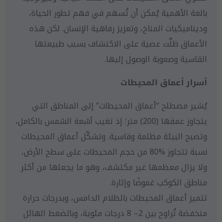
بالغة الأهمية يُمكن أن تُسهم في فهم تطور الحياة،
وديناميكيات المناخ، وتعزيز رفاهية الإنسان. لكن هذه
الأعماق ظلَّت عصية على الاكتشاف بسبب طبيعتها
القاسية وصعوبة الوصول إليها.
أسرار أعماق المحيطات
يُشير مصطلح “أعماق المحيطات” إلى المناطق التي
يتجاوز عمقها (200) متر؛ إذ تغيب أشعة الشمس بالكامل،
وتصبح البيئة مظلمة وقاسية. وتشكّل أعماق المحيطات
نسبة تتجاوز %80 من حجم المحيطات على سطح الأرض،
ولا يزال معظمها غير مكتشف، وهو ما يجعلها من أكثر
مناطق الكوكب غموضًا وإثارة.
تتميز أعماق المحيطات بالظلام الدامس، وبدرجات حرارة
منخفضة تُراوح بين 2‏– 8 درجات مئوية، وبالضغط الهائل