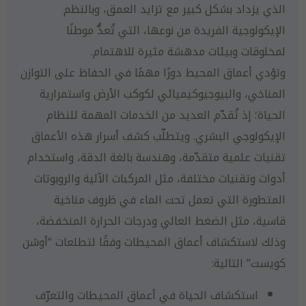
الذي يزداد بشكل كبير مع تزايد العمق، وبالنظم
الإيكولوجية الفريدة من نوعها، التي تُعدُّ موطنًا
لمخلوقات وبيئات مدهشة مثيرة للاهتمام.
وتؤدي أعماق المحيط دورًا مهمًا في الحفاظ على التوازن
المناخي، والبيوجيوكيميائي لكوكب الأرض واستمرارية
الحياة؛ إذ تُقدّم العديد من الخدمات المهمة للنظام
الإيكولوجي البشري. ويتطلّب كشف أسرار هذه الأعماق
تقنيات علمية متقدّمة، وهندسة بالغة الدقة، واستخدام
أدوات وتقنيات مختلفة، مثل المركبات الآلية والروبوتات
المتطورة التي تعمل تحت الماء في ظروف مناخية
قاسية، مثل الضغط العالي ودرجات الحرارة المنخفضة،
وذلك لاستكشاف أعماق المحيطات وفقًا لتطلعات “أوشن
كويست” التالية:
استكشاف الحياة في أعماق المحيطات والتعرّف