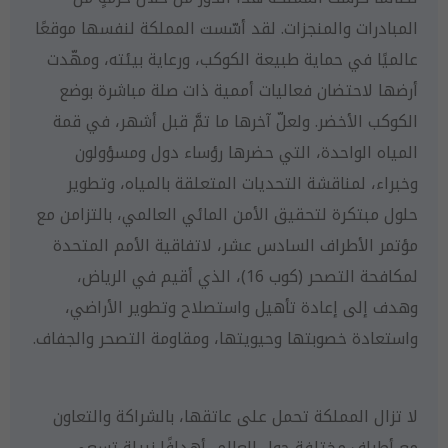
المبادرات والمنجزات. لقد أسّست المملكة لنفسها موقعًا
عالميًا في حماية طبيعة الكوكب، ورعاية بيئته، ومهّدت
أرضها لاحتضان فعاليات أممية ذات صلة مباشرة بوضع
الكوكب الأخضر. ولعلّ آخرها ما تمَّ قبل أشهر، في قمة
المياه الواحدة، التي حضرها رؤساء دول ومسؤولون
وخبراء، لمناقشة التحديات المتعلقة بالمياه، وتطوير
حلول مبتكرة لتحقيق الأمن المائي العالمي، بالتزامن مع
مؤتمر الأطراف السادس عشر، لاتفاقية الأمم المتحدة
لمكافحة التصحر (كوب 16)، الذي أقيم في الرياض،
وهدف إلى إعادة تأهيل واستصلاح وتطوير الأراضي،
واستعادة خصوبتها وحيويتها، ومقاومة التصحر والجفاف.
لا تزال المملكة تحمل على عاتقها، بالشراكة والتعاون
مع أطراف مختلفة حول العالم، أهدافًا نبيلة تسعى