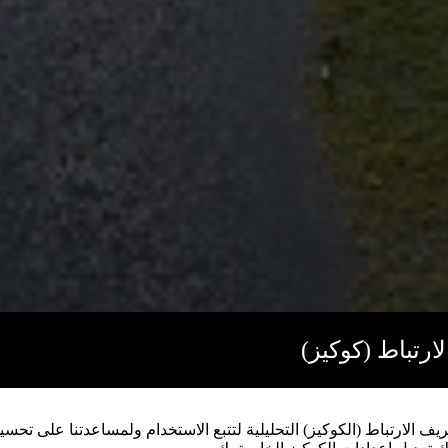
ارتباط (كوكيز)
 الارتباط (الكوكيز) التحليلية لتتبع الاستخدام ولمساعدتنا على تحسين