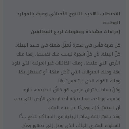
الاحتطاب تهديد للتنوع الأحيائي وعبث بالموارد
الوطنية
إجراءات مشددة وعقوبات لردع المخالفين
كل ضربة فأس في شجرة تُمثِّل طعنة في جسد البيئة..
كلّ البيئة. لأن كلّ شجرة ليست ملك نفسها، إنها ملك
الأرض التي عليها، وملك الكائنات غير المرئية التي تلوذ
بها، وملك الحيوانات التي تأكل منها، أو تستظل بها،
وملك الهواء الذي “يتنفس” بها.
وكلّ بساط يفترش مرعى، هو خانقٌ للطبيعة، بناره،
وجمره، ورماده، وبما يتركه أصحابه في الأرض التي يجب
أن تستمرّ بكرًا، وبعيدًا عن عبث البشر.
وقد جاءت التشريعات البيئية في المملكة لتضع حدًّا
للسلوك البشري الجائر، الذي وصل إلى تدهور بعض