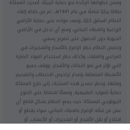
وضمن خطواتها الرائدة نحو حماية البيئة، أصدرت المملكة
نظامًا بيئيًا شاملًا في عام 1441هـ، تم من خلاله إلغاء
النظام السابق كليًا، ونصت مواده على حماية الأراضي
الزراعية والغطاء النباتي، ومنع أي تدخل في الأراضي
الحيوية دون الحصول على تصريح رسمي.
وتضمن النظام حظر الإضرار بالأشجار والشجيرات في
المراعي والغابات، وكذلك حظر استخدام المواد الضارة
التي تؤثر في نمو النباتات والأشجار، ووقف جميع
الأنشطة المتعلقة بإصدار تراخيص الاحتطاب والتفحيم
ونقلها، وحظر تصدير هذه المنتجات إلى خارج المملكة
حمايةً للموارد الطبيعية، وضمانًا للحفاظ على التنوع
البيولوجي للمملكة؛ حيث يمنع النظام بشكل قاطع أي
عمل من شأنه الإضرار بالغطاء النباتي، سواء بقطع أو
اقتلاع أو نقل الأشجار أو الشجيرات أو الأعشاب، أو
النباتات، أو تجريدها من لحائها أو أوراقها أو أي جزء