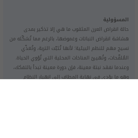
المسؤولية
حالة انقراض العرن المثقوب ما هي إلا تذكير بمدى
هشاشة انقراض النباتات وغموضها، بالرغم مما تُشكّله من
نسيج مهم للنظم البيئية؛ لأنها تُثبّت التربة، وتُغذّي
المُلقّحات، وتُهيئ المناخات المحلية التي تُؤوي الحياة.
وعندما نفقد نبتة معينة، فإن دورة معينة تبدأ بالتفكك،
وهو ما يؤدي في نهاية المطاف إلى انهيار النظام
بأكمله. لذا، لا بدَّ أن تتضافر الجهود، وأن نُمعن النظر كيلا
نفقد نبتة أو شجرة أخرى في نظامنا البيئي.
المكتشف
إيريس شيلا كولينيت
الاسم العلمي
Hypericum collenetteae
الطول
لايتجاوز نصف متر