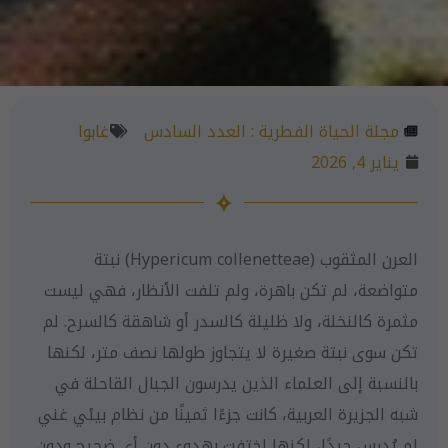
مجلة الحياة الفطرية :
العدد السادس
غابوا
يناير 4, 2026
العرن المثقوب (Hypericum collenetteae) نبتة
متواضعة، لم تكن باهرة، ولم تلفت الأنظار، فهي ليست
مثمرة كالنخلة، ولا ظليلة كالسدر أو شاهقة كالسرح. لم
تكن سوى نبتة صغيرة لا يتجاوز طولها نصف متر، لكنها
بالنسبة إلى العلماء الذين يدرسون الجبال القاحلة في
شبه الجزيرة العربية، كانت جزءًا ثمينًا من نظام بيئي غني
لم يُدرس جيدًا، لكنها اختفت بهدوء دون أي ضجيج ودون