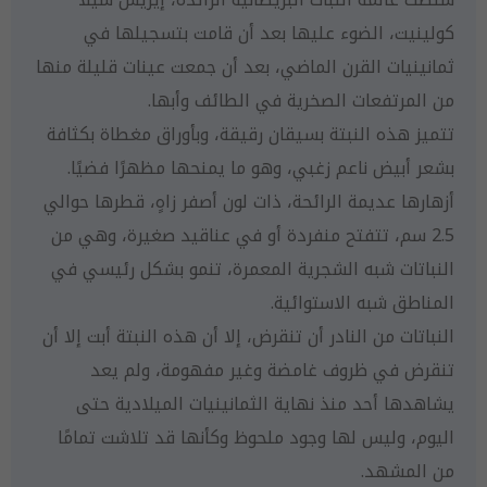
كولينيت، الضوء عليها بعد أن قامت بتسجيلها في
ثمانينيات القرن الماضي، بعد أن جمعت عينات قليلة منها
من المرتفعات الصخرية في الطائف وأبها.
تتميز هذه النبتة بسيقان رقيقة، وبأوراق مغطاة بكثافة
بشعر أبيض ناعم زغبي، وهو ما يمنحها مظهرًا فضيًا.
أزهارها عديمة الرائحة، ذات لون أصفر زاهٍ، قطرها حوالي
2.5 سم، تتفتح منفردة أو في عناقيد صغيرة، وهي من
النباتات شبه الشجرية المعمرة، تنمو بشكل رئيسي في
المناطق شبه الاستوائية.
النباتات من النادر أن تنقرض، إلا أن هذه النبتة أبت إلا أن
تنقرض في ظروف غامضة وغير مفهومة، ولم يعد
يشاهدها أحد منذ نهاية الثمانينيات الميلادية حتى
اليوم، وليس لها وجود ملحوظ وكأنها قد تلاشت تمامًا
من المشهد.