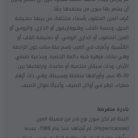
أن يشعر بها سوى من يفتقدها حقًا.
عُرِف العرن المثقوب بأسماء مختلفة، من بينها حشيشة
الحرق، وعصبة القلب، وهيوفاريفون أو الدازي، والرومي أو
العرن المثقوب أو الدازي الرومي، أو حشيشة القلب أو
المُنْسِيَة. وتُعرف في الغرب باسم نبتة سانت جون الزاحفة.
وهي نباتات مزهرة شبه دائمة الخضرة، وجذعية تغطي
الأرض، وذات سيقان منتصبة أو صاعدة، وارتفاعها بين
30-45 سم، وأوراقها متقابلة وبسيطة، وهي ذات أزهار
صفراء، تزهر في أوائل الصيف، وأحيانًا طوال الصيف.
نادرة منقرضة
النبتة لم تكن سوى نوع نادر من فصيلة العرن
(Hypericaceae)، لم تُشاهد منذ عام 1988، عندما
سلّطت عالمة النبات البريطانية الرائدة، إيريس شيلا