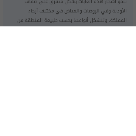
تنمو أشجار هذه الغابات بشكل متفرق على ضفاف
الأودية وفي الروضات والفياض في مختلف أرجاء
المملكة، وتتشكل أنواعها بحسب طبيعة المنطقة من
حيث التربة والمناخ. وتشتمل هذه الغابات على أنواع من
الطلح وأنواع الأثل. كما تشتمل على السدر والأراك
والغضا والأرطى، والعديد من أنواع الأشجار والشجيرات
الرعوية.
غابات المانجروف
تنتشر غابات المانجروف في العديد من مناطق المد والجزر
على سواحل البحر الأحمر والخليج العربي. ففي البحر
الأحمر نوعان من أشجار المانجروف (الشورة والقندل)، بينما
يوجد نوع واحد فقط في الخليج العربي. وهذا النوع من
الأشجار يتحمل الملوحة المغمورة بمياه البحر، إلا أن جزءًا
من هذه الأشجار يوجد عند مصبات أودية المياه العذبة
التي تنقل التربة الغنية بالطمي والمواد العضوية إلى