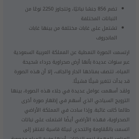
تضم 856 جنسًا نباتيًا، وتتجاوز 2250 نوعًا من
النباتات المختلفة
تشتمل على غابات مختلفة من بينها غابات
المانجروف
ارتسمت الصورة النمطية عن المملكة العربية السعودية
عبر سنوات عديدة بأنها أرض صحراوية جرداء شحيحة
المياه، تتصف بمناخها الحار والجاف، إلا أن هذه الصورة
قد بدأت تتغير شيئًا فشيئًا.
ولقد أسهمت عوامل عديدة في جلاء هذه الصورة، بينها
الترويج السياحي الذي أسهم في إظهار صورة أخرى
طالما كانت غائبة. وإذا سادت في المملكة الأراضي
الصحراوية، فهذه الأراضي أيضًا اشتملت على نباتات
اتسمت بالمُقاومة والتحدي لبيئة قاسية تفتقر إلى
العناصر المهمة لنمو النباتات، أبرزها وفرة المياه وخصوبة