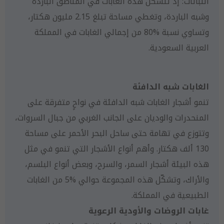
النباتات؛ إذ تتشكل هذه الغابات في المناطق الباردة
وشبه الباردة، وتغطي مساحة تبلغ 2.15 مليون هكتار،
وتساوي نسبة %80 من إجمالي الغابات في المملكة
العربية السعودية.
الغابات شبه الدافئة
تنمو أشجار الغابات شبه الدافئة في نواحٍ متفرقة على
المنحدرات والوديان على الجانب الغربي من جبال السروات،
وتتوزع في تهامة حتى ساحل البحر الأحمر على مساحة
130 ألف هكتار. وأهم أنواع الأشجار التي تنمو في مثل
هذه البيئة أشجار السمر، والسرح، وبعض أنواع البلسم،
والأراك، وتشكّل هذه المجموعة حوالي %5 من الغابات
الطبيعية في المملكة.
غابات الروضات والأودية الرعوية