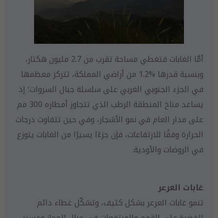
أمَّا الغابات فتغطي مساحة تقرب من 2.7 مليون هكتار،
وبنسبة قدرها %1.2 من أراضي المملكة، تتركز معظمها
في الجزء الجنوبي الغربي على سلسلة جبال السروات؛ إذ
يساعد مناخ المنطقة الرطب الذي تتجاوز أمطاره 300 مم
على مدار العام في نمو الأشجار، وفي حين تتفاوت درجات
الحرارة وفقًا للارتفاعات، فإن جزءًا يسيرًا من الغابات يتوزع
في الروضات والأودية.
غابات العرعر
تنمو غابات العرعر بشكل كثيف، وتشكّل غطاء دائم
الخضرة على القمم والمرتفعات في جبال الحجاز وعسير