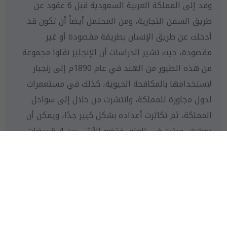
وفد إلى المملكة العربية السعودية قبل 6 عقود عن
طريق السفن التجارية، ومن المحتمل أيضاً أن تكون قد
أدخلت عن طريق الإنسان بطريقة مقصودة أو غير
مقصودة، حيث تشير الدراسات أن الإنجليز نقلوا مجموعة
من هذه الطيور من الهند في عام 1890م إلى زنجبار
لاستخدامها بالمكافحة الحيوية، كذلك في مستعمرات
لدول مجاورة للمملكة، وانتشرت من خلال إلى سواحل
المملكة، ثم تكاثرت أعداده بشكل كبير جدًا، ويمكن أن
يعشش مرتين في العام، فتضع الأنثى بين 4-6 بيضات
في كل مرة. وفي ظل عدم وجود مفترسات تكاثرت أعداده
بسرعة، وانتشر في جميع النواحي والمناطق الساحلية،
خصوصًا أنه كائن ليس له أعداء يحدون من انتشاره.
عبر التاريخ
في الأساطير الإسكندنافية اعتُبِر رمزًا للرسالة الإلهية،
وحاملًا والغربان موجودة في الثقافات المختلفة، فقد