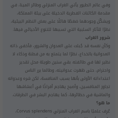
وفي عالم الطيور يأتي الغراب المنزلي وطائر المينا، في
مقدمة الكائنات الفطرية الدخيلة على بيئة المملكة،
ويشكّل وجودهما ضغطًا هائلًا على بعض النظم البيئية،
نظرًا للآثار السلبية التي تسببها للتنوع الأحيائي فيها.
شرور الغراب
وكأن نفسه قد جُبلت على العدوان والشرور، فأخفى ذاته
العدوانية بالخداع، نظرًا لما يتمتع به من فطنة وذكاء لا
نظير لها في طائفته. بقي سنين طويلة محل تقدير
واحترام، حتى ظهرت عدوانيته، وطالما برر الناس
اعتداءاته الأولى بأنها بسبب المنافسة، لكن شره وعدوانه
تجاوز المنافسين، وأصبح يهاجم أفراخًا في أعشاشها
والماشية في حظائرها، كما يهاجم البشر في الطرقات.
ما هو؟
عُرِف علميًا باسم الغراب المنزلي Corvus splendens،