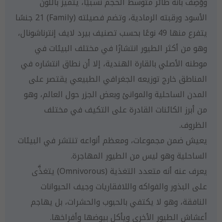
ووُصِف بأنه طائر متوسط الحجم نسبيًا، يتميز باللون
الأسود ورقبته الرمادية، وتضم فصيلته (Family) 21 جنسًا
يتفرع منها 49 نوعًا بحسب تصنيف بيرد لايف إنترناشونال،
وهو من أكثر الطيور انتشارًا في مختلف البيئات في
موطنه الأصلي بالقارة الهندية، إلا أن نطاق انتشاره في
المناطق خارج توزيعه الجغرافي الطبيعي يقتصر على
المدن الساحلية والموانئ وبعض الجزر حول العالم، وهو
من أبرز الكائنات القادرة على التكيف في مختلف
الظروف.
يعيش ضمن مجموعات، ومعظم أنواعه تنتشر في البيئات
الساحلية وهو ليس من الطيور المهاجرة.
يعرف عنه أنه متعدد التغذية (Omnivorous) يتغذَّى
على البذور والفواكه واللافقاريات وجيف الحيوانات
النافقة، وهو لا يكتفي بالحبوب والحشرات، بل يهاجم
أعشاش الطيور الأخرى ويأكل بيوضها وأفراخها.