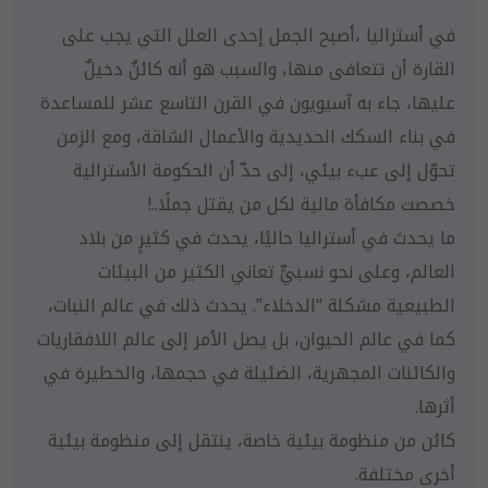
في أستراليا ،أصبح الجمل إحدى العلل التي يجب على
القارة أن تتعافى منها، والسبب هو أنه كائنٌ دخيلٌ
عليها، جاء به آسيويون في القرن التاسع عشر للمساعدة
في بناء السكك الحديدية والأعمال الشاقة، ومع الزمن
تحوّل إلى عبء بيئي، إلى حدّ أن الحكومة الأسترالية
خصصت مكافأة مالية لكل من يقتل جملًا..!
ما يحدث في أستراليا حاليًا، يحدث في كثيرٍ من بلاد
العالم، وعلى نحو نسبيٍّ تعاني الكثير من البيئات
الطبيعية مشكلة “الدخلاء”. يحدث ذلك في عالم النبات،
كما في عالم الحيوان، بل يصل الأمر إلى عالم اللافقاريات
والكائنات المجهرية، الضئيلة في حجمها، والخطيرة في
أثرها.
كائن من منظومة بيئية خاصة، ينتقل إلى منظومة بيئية
أخرى مختلفة.