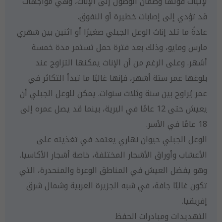
لإثبات قوتها وضمان الوصول إلى الإناث، وهي مواجهات
قد تؤدي إلى إصابات خطيرة أو النفوق.
عادةً ما تلد إناث الوعل الجبلي صغيرًا أو اثنين بين شهري
مارس ومايو، وذلك بعد فترة حمل تستمر مدة خمسة
أشهر. وعلى الرغم من أن الإناث يمكنها التزاوج عند
بلوغها عمر ستة أشهر، فإنها غالبًا ما تبدأ التكاثر في
عمر يُراوح بين سنة وثلاث سنوات. يمكن للوعل الجبلي أن
يعيش حتى 12 عامًا في البرية، بينما قد يصل عمره إلى
18 عامًا في الأسر.
الوعل الجبلي حيوان نهاري يعتمد في تغذيته على
الأعشاب وأوراق الأشجار المختلفة، خاصة أشجار الأكاسيا.
وهو يفضل العيش في المناطق الوعرة والمنحدرة، التي
تكون غالبًا جافة، في شبه الجزيرة العربية وشمال شرق
إفريقيا.
التهديدات ومبادرات الحفظ