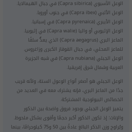
الوعل الآسيوي (Capra sibirica) في جبال الهيمالايا.
الوعل الألبي (Capra ibex) في جنوب أوروبا.
الوعل الأيبري (Capra pyrenaica) في إسبانيا.
الوعل الإثيوبي أو واليا (Capra walie) في إثيوبيا.
الماعز البري (Capra aegagrus) الذي يعدُّ سلفًا
للماعز المحلي، في جبال القوقاز الكبرى وزاغروس.
الوعل الجبلي (Capra nubiana) في شبه الجزيرة
العربية وشمال شرق إفريقيا.
الوعل الجبلي هو أصغر أنواع الوعول الستة، ولأنه قريب
جدًا من الماعز البري، فإنه يشترك معه في العديد من
الخصائص البيولوجية المشتركة.
يتميز الوعل الجبلي بوجود فروق واضحة بين الذكور
والإناث؛ إذ تكون الذكور أكبر حجمًا وأقوى بشكل ملحوظ.
ويُراوح وزن الذكر البالغ عادةً بين 50 و75 كيلوجرامًا، بينما