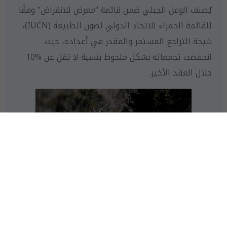
يُصنف الوعل الجبلي ضمن قائمة “معرض للانقراض” وفقًا
للقائمة الحمراء للاتحاد الدولي لصون الطبيعة (IUCN)،
نتيجة التراجع المستمر والمقدر في أعداده، حيث
انخفضت تجمعاته بشكل ملحوظ بنسبة لا تقل عن %10
خلال العقد الأخير.
توجد تجمعات صغيرة ومعزولة للوعل الجبلي في دول
مثل: مصر، والأردن، وعُمان، وفلسطين، والمملكة العربية
السعودية، والسودان. أمَّا في لبنان وسوريا، فقد انقرض
تمامًا، بينما ما زال وضعه غير معروف في كلٍّ من اليمن،