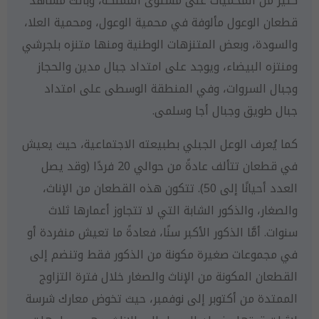
كثير من المحميات على مستوى المملكة، وباتت مشاهد
قطعان الوعول مألوفة في محمية الوعول، ومحمية العلا،
والسودة، وبعض المتنزهات الوطنية ومنها متنزه بلجرشي
ومنتزه البيضاء، ويوجد على امتداد جبال مدين والحجاز
وجبال السروات، وفي المنطقة الوسطى على امتداد
جبال طويق وجبال أجا وسلمى.
كما يُعرف الوعل الجبلي بطبيعته الاجتماعية، حيث يعيش
في قطعان تتألف عادةً من حوالي 20 فردًا (وقد يصل
العدد أحيانًا إلى 50). تتكون هذه القطعان من الإناث،
والصغار، والذكور الشابة التي لا تتجاوز أعمارها ثلاث
سنوات. أمَّا الذكور الأكبر سنًا، فعادةً ما تعيش منفردة أو
في مجموعات صغيرة مكونة من الذكور فقط وتنضم إلى
القطعان المكونة من الإناث والصغار خلال فترة التزاوج
الممتدة من أكتوبر إلى نوفمبر، حيث تخوض معارك شرسة