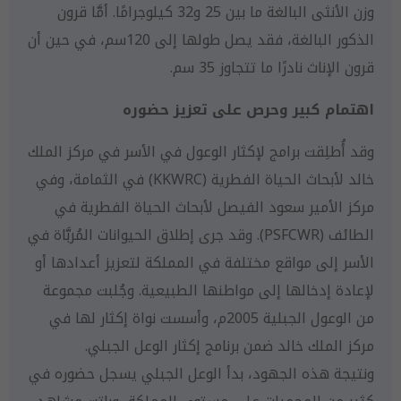
وزن الأنثى البالغة ما بين 25 و32 كيلوجرامًا. أمَّا قرون
الذكور البالغة، فقد يصل طولها إلى 120سم، في حين أن
قرون الإناث نادرًا ما تتجاوز 35 سم.
اهتمام كبير وحرص على تعزيز حضوره
وقد أُطلِقت برامج لإكثار الوعول في الأسر في مركز الملك
خالد لأبحاث الحياة الفطرية (KKWRC) في الثمامة، وفي
مركز الأمير سعود الفيصل لأبحاث الحياة الفطرية في
الطائف (PSFCWR). وقد جرى إطلاق الحيوانات المُربَّاة في
الأسر إلى مواقع مختلفة في المملكة لتعزيز أعدادها أو
لإعادة إدخالها إلى مواطنها الطبيعية. وجُلبت مجموعة
من الوعول الجبلية 2005م، وأسست نواة إكثار لها في
مركز الملك خالد ضمن برنامج إكثار الوعل الجبلي.
ونتيجة هذه الجهود، بدأ الوعل الجبلي يسجل حضوره في