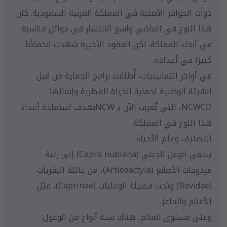
ذوات الحوافر الأصلية في المملكة العربية السعودية. كان
هذا النوع في الماضي واسع الانتشار في موائل مناسبة
في أنحاء المملكة. لكن العقود الأخيرة شهدت انخفاضًا
كبيرًا في أعداده.
في أواخر الثمانينيات، أُطلقت برامج الحماية من قبل
الهيئة الوطنية لحماية الحياة الفطرية وإنمائها
NCWCD، التي تُعرف الآن بـ NCWبهدف استعادة أعداد
هذا النوع في المملكة.
التصنيف وعلم الأحياء
ينتمي الوعل الجبلي (Capra nubiana) إلى رتبة
مزدوجات الأصابع (Artiodactyla)، من عائلة البقريات
(Bovidae) وتحت فصيلة الوعليات (Caprinae)، مثل
الأغنام والماعز.
وعلى مستوى العالم، هناك ستة أنواع من الوعول: