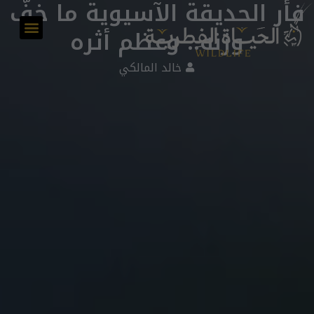
فأر الحديقة الآسيوية ما خفَّ
وزنه.. وعظم أثره
أعداد المجلة
خالد المالكي