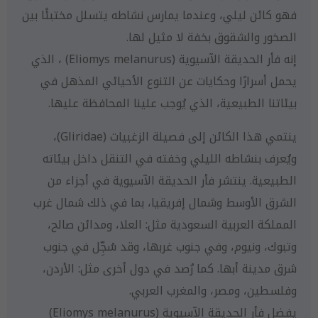
فهو كائن ليلي، وعندما يمارس نشاطه يتسلل مختبئًا بين
الصخور والشقوق بخفة لا مثيل لها.
إنه فأر الحديقة الآسيوية (Eliomys melanurus) ، الذي
يحمل أسرارًا وحكايات عن التنوع الأحيائي المذهل في
بيئاتنا الطبيعية، الذي يُوجب علينا المحافظة عليها.
ينتمي هذا الكائن إلى فصيلة الزغبيات (Gliridae)،
ويُعرف بنشاطه الليلي وخفته في التنقل داخل بيئاته
الطبيعية. ينتشر فأر الحديقة الآسيوية في أجزاء من
الشرق الأوسط وشمال إفريقيا، بما في ذلك شمال غرب
المملكة العربية السعودية مثل: العلا، ومدائن صالح،
وتبوك، ونيوم، وفي جنوب غربها، وقد سُجِّل في جنوب
شرق مدينة أبها. كما رُصد في دول أخرى مثل: الأردن،
وفلسطين، ومصر، والمغرب العربي.
يفضل فأر الحديقة الآسيوية (Eliomys melanurus)