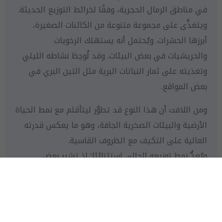
في مناطق الرمال الحجرية، وفقًا لخرائط التوزيع الحديثة.
ويتغذَّى على مجموعة متنوعة من الكائنات الصغيرة،
أبرزها الحشرات. ويُحتمل أنه يستهلك الرخويات
والحريشيات في بعض البيئات. وقد لُوحِظ نشاطه الليلي
وتغذيته على ثمار النباتات البرية مثل التين البري في
بعض المواقع.
ومن اللافت أن هذا النوع قد تطوَّر ليتأقلم مع نمط الحياة
الأرضية والبيئات الصخرية الجافة، وهو ما يعكس قدرته
العالية على التكيف مع الظروف القاسية.
ويُعدُّ نمط توزيعه الحالي استثنائيًا؛ إذ تشير بعض
التفسيرات إلى أن التجمعات المنتشرة في صحارى
المملكة قد تكون بقايا (Relict populations) من نوع كان
يتمتع بانتشار أوسع في الماضي.