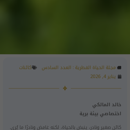
مجلة الحياة الفطرية :
العدد السادس
كائنات
يناير 4, 2026
خالد المالكي
اختصاصي بيئة برية
كائن صغير ونادر، ينبض بالحياة، لكنه غامض ونادرًا ما يُرى.