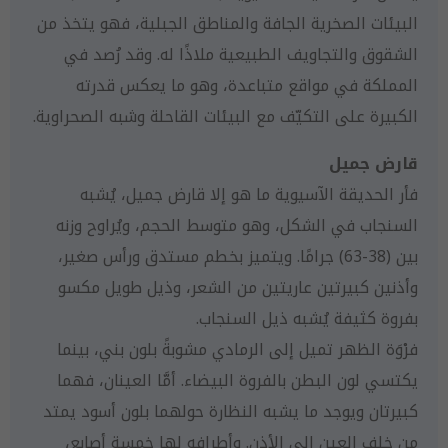
البيئات الصخرية الجافة والمناطق الجبلية، فهو يتخذ من
الشقوق والتجاويف الطبيعية ملاذًا له. وقد رُصد في
المملكة في مواقع متباعدة، وهو ما يعكس قدرته
الكبيرة على التكيّف مع البيئات القاحلة وشبه الصحراوية.
قارض جميل
فأر الحديقة الآسيوية ما هو إلا قارض جميل، يُشبه
السنجاب في الشكل، وهو متوسط الحجم، ويُراوح وزنه
بين (38-63) جرامًا. ويتميز بخطم مستدق ورأس صغير،
وأذنين كبيرتين عاريتين من الشعر، وذيل طويل مكسو
بفروة كثيفة يُشبه ذيل السنجاب.
فرْوَة الظهر تميل إلى الرمادي مشوبةً بلون بني، بينما
يكتسي لون البطن بالفروة البيضاء. أمَّا العينان، فهما
كبيرتان ويوجد ما يشبه النظارة حولهما بلون أسود يمتد
من خلف العين إلى الأذن. وأطرافه لها خمسة أصابع،