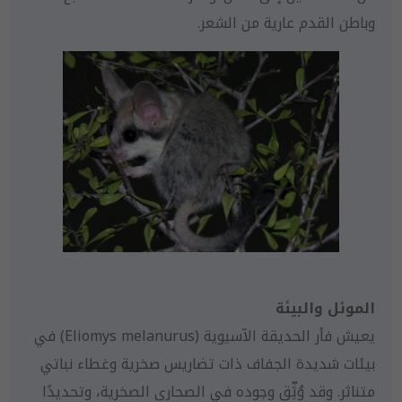
وباطن القدم عارية من الشعر.
الموئل والبيئة
يعيش فأر الحديقة الآسيوية (Eliomys melanurus) في
بيئات شديدة الجفاف ذات تضاريس صخرية وغطاء نباتي
متناثر. وقد وُثِّق وجوده في الصحارى الصخرية، وتحديدًا