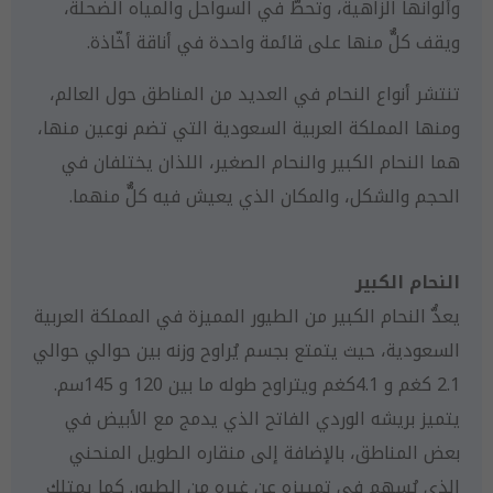
وألوانها الزاهية، وتحطُّ في السواحل والمياه الضحلة،
ويقف كلٌّ منها على قائمة واحدة في أناقة أخّاذة.
تنتشر أنواع النحام في العديد من المناطق حول العالم،
ومنها المملكة العربية السعودية التي تضم نوعين منها،
هما النحام الكبير والنحام الصغير، اللذان يختلفان في
الحجم والشكل، والمكان الذي يعيش فيه كلٌّ منهما.
النحام الكبير
يعدُّ النحام الكبير من الطيور المميزة في المملكة العربية
السعودية، حيث يتمتع بجسم يُراوح وزنه بين حوالي حوالي
2.1 كغم و 4.1كغم ويتراوح طوله ما بين 120 و 145سم.
يتميز بريشه الوردي الفاتح الذي يدمج مع الأبيض في
بعض المناطق، بالإضافة إلى منقاره الطويل المنحني
الذي يُسهم في تمييزه عن غيره من الطيور. كما يمتلك