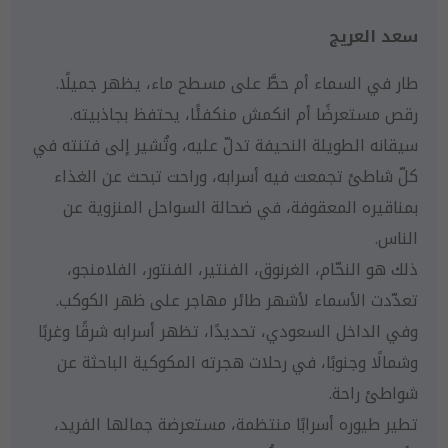
سعد العريج
طار في السماء أم حطَّ على مسطح ماء، يظهر جميلًا.
رقص مستعرضًا أم انكمش منكفئًا، يحتفظ بجاذبيته.
سيقانه الطويلة النحيفة تدلّ عليه، وتُشير إلى فتنته في
كلّ شاطئ تجمعت فيه أسرابه، وراحت تبحث عن الغذاء
بمناقيره المعقوفة، في ضحالة السواحل المنزوية عن
الناس.
ذلك هو النحّام، الغرنوق، الفنتير، الفنتور، الفلامنجو،
تعدّدت الأسماء لأشهر طائر مهاجر على ظهر الكوكب.
وفي الداخل السعودي، تحديدًا، تظهر أسرابه شرقًا وغربًا
وشمالًا وجنوبًا، في رحلات هجرته المكوكية الباحثة عن
شواطئ راحة.
تطير طيوره أسرابًا منتظمة، مستعرضة جمالها الفريد،