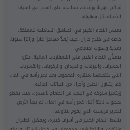
قوائم طويلة ورقيقة، تساعده على السير في المياه
الضحلة بكل سهولة.
يعيش النحام الكبير في المناطق الساحلية للمملكة،
خاصة في خليج جازان، حيث يُعدُّ مهاجرًا عابرًا وزائرًا شتويًا.
تغذية وسلوك اجتماعي
يتغذَّى النحام الكبير على اللافقاريات المائية، مثل:
الحشرات، واليرقات، والديدان، والرخويات، والقشريات،
التي يلتقطها بمنقاره المعقوف بعد غمر رأسه في الماء.
كما يتناول الطين وأجزاء من النباتات المائية.
ويتميز سلوكه في البحث عن الطعام بالهدوء، حيث يخطو
بخطوات ثابتة أثناء غمر رأسه في الماء، ثم يطأ الأرض
لتحرير فريسته التي يقوم بتناولها.
ينشط النحام الكبير في أسراب كبيرة، ويفضل الطيران
والتغذي والراحة ضمن مجموعات في فصل الشتاء. ويمكن