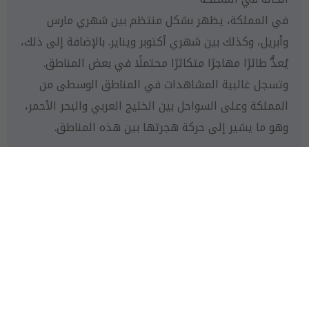
في المملكة، يظهر بشكل منتظم بين شهري مارس
وأبريل، وكذلك بين شهري أكتوبر ويناير. بالإضافة إلى ذلك،
يُعدُّ طائرًا مهاجرًا متكاثرًا محتملًا في بعض المناطق.
وتسجل غالبية المشاهدات في المناطق الوسطى من
المملكة وعلى السواحل بين الخليج العربي والبحر الأحمر،
وهو ما يشير إلى حركة هجرتها بين هذه المناطق.
تكاثر
على الرغم من أن تكاثره في المملكة العربية السعودية
لم يُوثَّق بشكل رسمي، فإن هناك احتمالًا لحدوث ذلك في
المستقبل.
النحام الصغير
النحام الصغير يتمتع بحجم أصغر مقارنة بالنحام الكبير،