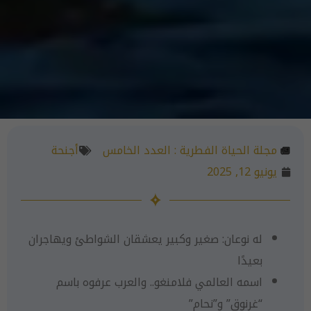
مجلة الحياة الفطرية :
العدد الخامس
أجنحة
يونيو 12, 2025
له نوعان: صغير وكبير يعشقان الشواطئ ويهاجران
بعيدًا
اسمه العالمي فلامنغو.. والعرب عرفوه باسم
“غرنوق” و”نحام”