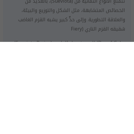
تتمتع الأنواع الثمانية من (Sueviota)، بالعديد من
الخصائص المتشابهة، مثل الشكل والتوزيع والبيئة،
والعلاقة التطورية. وإلى حدٍّ كبير يشبه القزم الغاضب
شقيقه القزم الناري (Fiery
Dwarf Goby) المعروف علميًا باسم (Sueviota Pyrios)،
لكن القزم الغاضب يتميز عن أبناء جنسه وعن القزم الناري
بميزات أخرى، من بينها جسمه القوي الذي يخلو من
الأشواك الخيطية، مع وجود زعنفة ظهرية مدورة إلى
مربعة الشكل، وأشواك متفاوتة الطول، وغشاء زعنفة
حوضية متطور يتصل كاملًا بالزعنفة الحوضية.
ويتميز أيضًا بحدقة عين سوداء، وقزحية متطابقة مع تلوُّن
الرأس، مع حلقة ذهبية لامعة ضيقة تحيط بالحدقة،
وبكثافة الخلايا الصبغية تحت الجلد، وعدم وجود خطوط
مميزة على الرأس. في حين تظهر خلفية الرأس والجسم