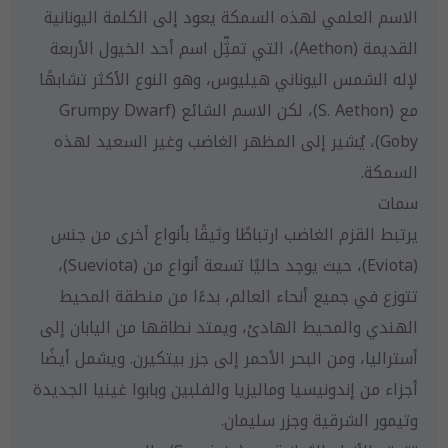
الاسم العلمي لهذه السمكة يعود إلى الكلمة اليونانية
القديمة (Aethon)، التي تمثِّل اسم أحد الخيول الأربعة
لإله الشمس اليوناني هيليوس، وهو النوع الأكثر تشابهًا
مع (S. Aethon)، لكن الاسم الشائع (Grumpy Dwarf
Goby)، يُشير إلى المظهر الغاضب وغير السعيد لهذه
السمكة.
سمات
يرتبط القزم الغاضب ارتباطًا وثيقًا بأنواع أخرى من جنس
(Eviota)، حيث يوجد حاليًا تسعة أنواع من (Sueviota)،
تتوزع في جميع أنحاء العالم، بدءًا من منطقة المحيط
الهندي والمحيط الهادئ، ويمتد نطاقها من اليابان إلى
أستراليا، ومن البحر الأحمر إلى جزر بيتكيرن. ويشمل أيضًا
أجزاء من إندونيسيا وماليزيا والفلبين وبابوا غينيا الجديدة
وتيمور الشرقية وجزر سليمان.