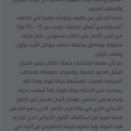
والمظهر العنيف.
نشط الباحثون بين كهوف ونتوءات صغيرة في الشعاب
المرجانية في أعماق مختلفة، راوحت بين 10 – 53 مترًا
في البحر الأحمر على الجانب السعودي، خلال فترات
متفاوتة، ومناطق مختلفة، شملت سواحل اللِّيث، وثُوَل،
وشعاب مراس.
لم تكن مهمة الاكتشاف سهلة. الكائن صغير الحجم،
يُفضِّل الجحور الضيقة، والنتوءات المغطاة بالطحالب
المرجانية الحمراء، المشابهة تمامًا للونه. وهذا كله
يساعده على الاختفاء وقتًا طويلًا. كما أسهمت ندرته
وفرادته في التخفي، وهذان أمران يشيران إلى التنوع
الأحيائي الثري في بيئة البحر الأحمر، الذي يدفع الباحثين
فعليًا لمزيد من استكشاف التنوع الأحيائي الذي تزخر به
هذه البيئة، وما تخفيه طبيعة التضاريس من أحياء في