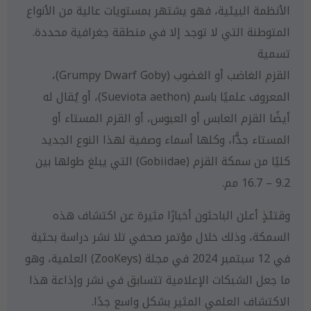
الأنظمة البيئية، فهو يشتهر بمستويات عالية من الأنواع
المتوطنة التي لا توجد إلا في منطقة جغرافية محددة.
تسمية
القزم الغاضب أو الغضوب (Grumpy Dwarf Goby)،
المعروف علميًا باسم (Sueviota aethon)، أو يُقال له
أيضًا القزم العابس أو العبوس، أو القزم المستاء أو
المستاء جدًّا، وكلها أسماء وصفية لهذا النوع الجديد
كليًا من سمكة القزم (Gobiidae) التي يبلغ طولها بين
9.2 – 16.7 مم.
وقتئذٍ أعلن الباحثون أخبارًا مثيرة عن اكتشاف هذه
السمكة، وذلك خلال مؤتمر صحفي تلا نشر دراسة بحثية
في 12 سبتمبر 2024 في مجلة (ZooKeys) العلمية، وهو
ما جعل الشبكات الإعلامية تتسابق في نشر وإذاعة هذا
الاكتشاف العلمي المثير بشكل واسع جدًا.