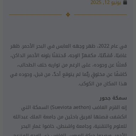
يونيو 12, 2025
في عام 2022، ظهر وجهه العابس في البحر الأحمر. ظهر
غاضبًا، مُقطّبًا، مكفهرّ الوجه، مُحتقنًا بلونه الأحمر الداكن،
مُعلنًا عن وجوده، على الرغم من تواريه خلف الطحالب،
كاشفًا عن مخلوقٍ ربَّما لم يتوقع أحدٌ، من قبل، وجوده في
هذا المكان من الكوكب.
سمكة جحور
إنه القزم الغاضب (Sueviota aethon) السمكة التي
انكشفت قصتها لفريق باحثين من جامعة الملك عبدالله
للعلوم والتقنية، وجامعة واشنطن، خاضوا غمار البحر
الأحمر، ورصدوا حركة العبوس الغاضب ذي الوجه المنزعج