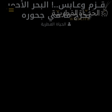
قــزم وعـابس..! البحر الأحمر
يُخرج ما في جحوره
أعداد المجلة
الحياة الفطرية