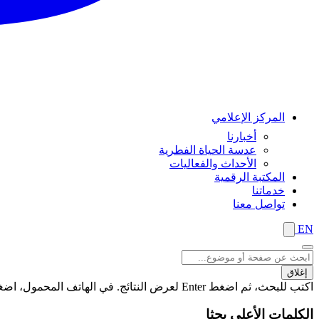
المركز الإعلامي
أخبارنا
عدسة الحياة الفطرية
الأحداث والفعاليات
المكتبة الرقمية
خدماتنا
تواصل معنا
EN
إغلاق
اكتب للبحث، ثم اضغط Enter لعرض النتائج. في الهاتف المحمول، اضغط على زر "بحث" لعرض النتائج
الكلمات الأعلى بحثا