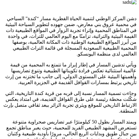
دشن المركز الوطني لتنمية الحياة الفطرية مسار “كندة” السياحي
في محمية عروق بني معارض، ضمن جهوده لتطوير السياحة البيئية
في المناطق المحمية وإثراء تجربة الزوار في المواقع الطبيعية ذات
القيمة البيئية والتراثية، تزامنًا مع اليوم العالمي للتراث، في واحدة
من أبرز المواقع الطبيعية الوطنية ذات المكانة العالمية، بوصفها
المحمية الطبيعية السعودية المسجلة في قائمة التراث الطبيعي
العالمي لدى منظمة اليونسكو.
ويأتي تدشين المسار في إطار إبراز ما تتمتع به المحمية من قيمة
عالمية استثنائية تعكس فرادة تكويناتها الطبيعية وتنوع تضاريسها
وأهميتها البيئية على المستوى الدولي، إلى جانب ما تختزنه من إرث
تاريخي يرتبط بمسارات القوافل القديمة في الجزيرة العربية.
وجاءت تسمية المسار نسبة إلى قربه من قرية كندة التاريخية، التي
شكّلت محطة رئيسة على طرق القوافل القديمة، في امتداد يعكس
الارتباط التاريخي للموقع ويثري تجربة الزائر ببعد ثقافي متصل بإرث
المنطقة.
ويمتد المسار بطول 50 كيلومترًا عبر تضاريس صحراوية متنوعة
تستعرض المشهد الطبيعي الفريد للمحمية، حيث يعبر مناطق تجمع
بين جبال طويق وبدايات الربع الخالي، مرورًا بأودية طبيعية وكثبان