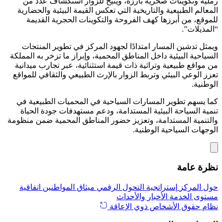
رملية وتكوينات صخرية بارزة، ويتيح للزوار استكشاف عدد من
المعالم الطبيعية والتاريخية التي تعكس القيمة البيئية والحضارية
للموقع، من أبرزها كهف الفروحة والتكوينات الحجرية القديمة
“المذيلات”.
ويمثل تدشين المسار امتدادًا لجهود المركز في تطوير المنتجات
السياحية البيئية داخل المناطق المحمية، وإبراز ما تزخر به المملكة
من مواقع طبيعية وتراثية ذات قيمة استثنائية، عبر تجارب ميدانية
تعزز الوعي البيئي وتربط الزوار بالإرث الطبيعي والثقافي للمواقع
الوطنية.
كما يسهم تطوير المسارات السياحية في المحميات الطبيعية في
تنمية السياحة البيئية المستدامة، ودعم مستهدفات جودة الحياة
والتنمية المستدامة، وتعزيز حضور المناطق المحمية ضمن منظومة
الوجهات السياحية الوطنية.
نظرة عامة
حول المركز
إستراتجية التحول الرقمي
ميثاق المواطنين
اتفاقية
مستوى الخدمة
الأخبار والأحداث
نظام حقوق الأشخاص ذوي الإعاقة