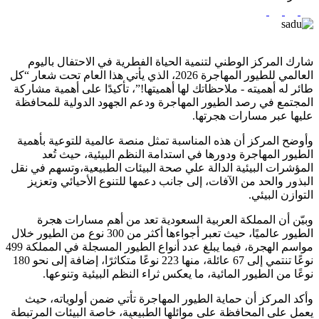
شارك المركز الوطني لتنمية الحياة الفطرية في الاحتفال باليوم
العالمي للطيور المهاجرة 2026، الذي يأتي هذا العام تحت شعار “كل
طائر له أهميته - ملاحظاتك لها أهميتها!”، تأكيدًا على أهمية مشاركة
المجتمع في رصد الطيور المهاجرة ودعم الجهود الدولية للمحافظة
عليها عبر مسارات هجرتها.
وأوضح المركز أن هذه المناسبة تمثل منصة عالمية للتوعية بأهمية
الطيور المهاجرة ودورها في استدامة النظم البيئية، حيث تُعد
المؤشرات البيئية الدالة علي صحة البيئات الطبيعية،وتسهم في نقل
البذور والحد من الآفات، إلى جانب دعمها للتنوع الأحيائي وتعزيز
التوازن البيئي.
وبيّن أن المملكة العربية السعودية تعد من أهم مسارات هجرة
الطيور عالميًا، حيث تعبر أجواءها أكثر من 300 نوع من الطيور خلال
مواسم الهجرة، فيما يبلغ عدد أنواع الطيور المسجلة في المملكة 499
نوعًا تنتمي إلى 67 عائلة، منها 223 نوعًا متكاثرًا، إضافة إلى نحو 180
نوعًا من الطيور المائية، ما يعكس ثراء النظم البيئية وتنوعها.
وأكد المركز أن حماية الطيور المهاجرة تأتي ضمن أولوياته، حيث
يعمل على المحافظة على موائلها الطبيعية، خاصة البيئات المرتبطة