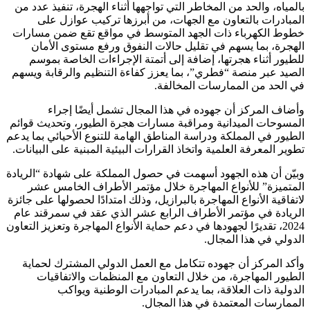
بالمياه، والحد من المخاطر التي تواجهها أثناء الهجرة، تنفيذ عدد من
المبادرات بالتعاون مع الجهات، من أبرزها تركيب عوازل على
خطوط الكهرباء ذات الجهد المتوسط في مواقع تقع ضمن مسارات
الهجرة، بما يسهم في تقليل حالات النفوق ورفع مستوى الأمان
للطيور أثناء هجرتها، إضافة إلى أتمتة الإجراءات الخاصة بموسم
الصيد عبر منصة “فطري”، بما يعزز كفاءة التنظيم والرقابة ويسهم
في الحد من الممارسات المخالفة.
وأضاف المركز أن جهوده في هذا المجال تشمل أيضًا إجراء
المسوحات الميدانية ومراقبة مسارات هجرة الطيور، وتحديث قوائم
الطيور في المملكة ودراسة المناطق الهامة للتنوع الأحيائي بما يدعم
تطوير المعرفة العلمية واتخاذ القرارات البيئية المبنية على البيانات.
وبيّن أن هذه الجهود أسهمت في حصول المملكة على شهادة “الريادة
المتميزة” للأنواع المهاجرة خلال مؤتمر الأطراف الخامس عشر
لاتفاقية الأنواع المهاجرة بالبرازيل، وذلك امتدادًا لحصولها على جائزة
الريادة في مؤتمر الأطراف الرابع عشر الذي عقد في سمرقند عام
2024، تقديرًا لجهودها في دعم حماية الأنواع المهاجرة وتعزيز التعاون
الدولي في هذا المجال.
وأكد المركز أن جهوده تتكامل مع العمل الدولي المشترك لحماية
الطيور المهاجرة، من خلال التعاون مع المنظمات والاتفاقيات
الدولية ذات العلاقة، بما يدعم المبادرات الوطنية ويواكب
الممارسات المعتمدة في هذا المجال.