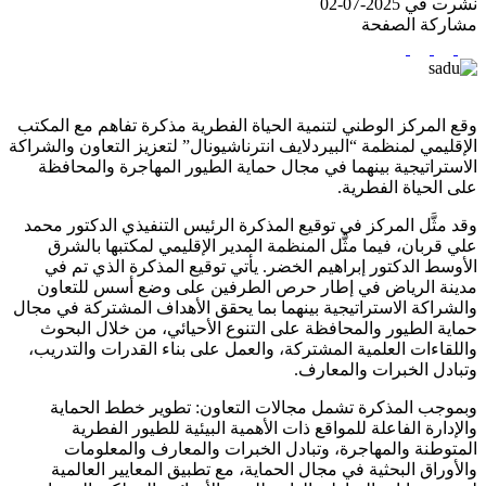
نشرت في 2025-07-02
مشاركة الصفحة
وقع المركز الوطني لتنمية الحياة الفطرية مذكرة تفاهم مع المكتب
الإقليمي لمنظمة “البيردلايف انترناشيونال” لتعزيز التعاون والشراكة
الاستراتيجية بينهما في مجال حماية الطيور المهاجرة والمحافظة
على الحياة الفطرية.
وقد مثَّل المركز في توقيع المذكرة الرئيس التنفيذي الدكتور محمد
علي قربان، فيما مثَّل المنظمة المدير الإقليمي لمكتبها بالشرق
الأوسط الدكتور إبراهيم الخضر. يأتي توقيع المذكرة الذي تم في
مدينة الرياض في إطار حرص الطرفين على وضع أسس للتعاون
والشراكة الاستراتيجية بينهما بما يحقق الأهداف المشتركة في مجال
حماية الطيور والمحافظة على التنوع الأحيائي، من خلال البحوث
واللقاءات العلمية المشتركة، والعمل على بناء القدرات والتدريب،
وتبادل الخبرات والمعارف.
وبموجب المذكرة تشمل مجالات التعاون: تطوير خطط الحماية
والإدارة الفاعلة للمواقع ذات الأهمية البيئية للطيور الفطرية
المتوطنة والمهاجرة، وتبادل الخبرات والمعارف والمعلومات
والأوراق البحثية في مجال الحماية، مع تطبيق المعايير العالمية