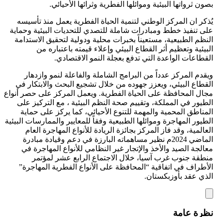
بصون ثرواتها البيئية وموائلها الفطرية وثرائها الأحيائي.
يُذكر ان المركز الوطني لتنمية الحياة الفطرية يعمل منذ تأسيسه
على تنفيذ خطط ومبادرات شاملة للتصدي للتحديات البيئية وحماية
النظم الطبيعية، مستعيناً بخبرات محلية ودولية لتحقيق الاستدامة
البيئية وتعظيم أثر القطاع البيئي وإعلاء قيمته باعتباره من
القطاعات الواعدة التي تدفع بعجلة النمو الاقتصادي.
ويقدم المركز عدداً من البرامج الشاملة والفاعلة لنمو وازدهار
القطاع البيئي، ويعزز جهوده من خلال تشجيع البحث والابتكار في
مجال المحافظة على الحياة الفطرية. ويعمل المركز على حصر أنواع
الطيور في المملكة، وتقييم صحة النظم البيئية ، مع التركيز على
المناطق المحمية والمهمة للتنوع الأحيائي، كما يركز على حماية
الطيور المهاجرة وموائلها الطبيعية وفقاً للمعايير والممارسات البيئية
العالمية، وقد فاز المركز بجائزة الريادة للأنواع المهاجرة العام
الماضي 2024م نظير مساهماته البارزة في دعم وقيادة مبادرة
معالجة الصيد والأخذ والإتجار غير النظامي للأنواع المهاجرة في
منطقة جنوب غرب آسيا، خلال الاجتماع الرابع عشر لمؤتمر
الأطراف في اتفاقية “المحافظة على الأنواع الفطرية المهاجرة”
الذي عقد بأوزبكستان.
نظرة عامة