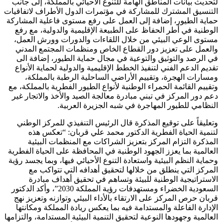
لتحديث بيانات المناطق الهامة للتنوع الأحيائي بالمملكة، إلى جانب
التنسيق المشترك للمشاركة في مؤتمرات الدول الأطراف لاتفاقيات
حماية الطيور، إضافة إلى العمل على رفع مستوى فاعلية المشاركة
الوطنية في أطر الحفاظ على الطبيعة الإقليمية والدولية، مع رفع
مستوى الوعي البيئي من خلال اللقاءات والدورات وورش العمل،
والعمل على تعزيز دور القطاع الخاص ومنظمات المجتمع المدني
في الرصد والتوثيق والتوعية في مجال حماية الطيور، إضافة الى
تقديم الدعم الفني لتنفيذ الخطط الإقليمية والدولية لحماية الأنواع
ومسارات الهجرة، وتقييم الأراضي الساحلية الرطبة بالمملكة،
وتقييم القائمة الحمراء الوطنية لأنواع الطيور الفطرية بالمملكة، مع
دعم دور المركز في تبني مبادرة معالجة الصيد والأخذ والاتجار غير
النظامي للطيور المهاجرة في شبه الجزيرة العربية.
وتعليقاً على توقيع المذكرة قال الرئيس التنفيذي للمركز الوطني
لتنمية الحياة الفطرية الدكتور محمد علي قربان: “تعكس هذه
المذكرة التزام المركز بتعزيز الشراكات مع المنظمات البيئية
العالمية بما يعزز الجهود الوطنية في المحافظة على الحياة الفطرية
وحماية النظم البيئية واستعادة التنوع الأحيائي فيها، وبما يجسد رؤية
المركز التي ينطلق من خلالها لتحقيق أهدافه التي تتواكب مع
الاستراتيجية الوطنية للبيئة وتساهم في تحقيق أهداف مبادرة
السعودية الخضراء ومستهدفات رؤية المملكة 2030”، وأكد الدكتور
قربان حرص المركز على الارتقاء بالأداء البيئي وتوازنه وتعزيز نهج
الإدارة الفاعلة والمستدامة فيه بما يعكس ريادة المملكة ومكانتها
العالمية وجهودها النوعية لتحقيق التنمية البيئية المستدامة، والتزامها