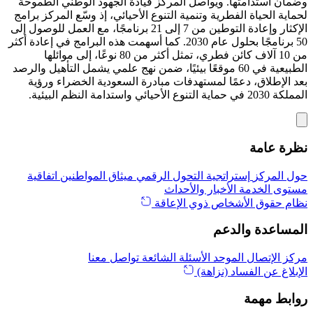
وضمان استدامتها. ويواصل المركز قيادة الجهود الوطني الطموحة
لحماية الحياة الفطرية وتنمية التنوع الأحيائي، إذ وسّع المركز برامج
الإكثار وإعادة التوطين من 7 إلى 21 برنامجًا، مع العمل للوصول إلى
50 برنامجًا بحلول عام 2030. كما أسهمت هذه البرامج في إعادة أكثر
من 10 آلاف كائن فطري، تمثل أكثر من 80 نوعًا، إلى موائلها
الطبيعية في 60 موقعًا بيئيًا، ضمن نهج علمي يشمل التأهيل والرصد
بعد الإطلاق، دعمًا لمستهدفات مبادرة السعودية الخضراء ورؤية
المملكة 2030 في حماية التنوع الأحيائي واستدامة النظم البيئية.
نظرة عامة
حول المركز
إستراتجية التحول الرقمي
ميثاق المواطنين
اتفاقية
مستوى الخدمة
الأخبار والأحداث
نظام حقوق الأشخاص ذوي الإعاقة
المساعدة والدعم
مركز الإتصال الموحد
الأسئلة الشائعة
تواصل معنا
الإبلاغ عن الفساد (نزاهة)
روابط مهمة