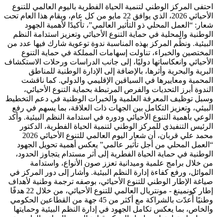
احتفى المركز الوطني لتنمية الحياة الفطرية باليوم العالمي للتنوع
الأحيائي 2026، الذي يوافق 22 مايو من كل عام، ويقام هذا العام تحت
شعار: “العمل المحلي ذو التأثير العالمي”، تأكيدًا لأهمية الجهود
الوطنية والمحلية في حماية التنوع الأحيائي وتعزيز استدامة النظم
البيئية. ونظّم المركز بهذه المناسبة ندوة توعوية شارك فيها عدد من
المختصين والخبراء، تناولت إسهامات المملكة في حماية التنوع
الأحيائي وانعكاساتها دوليًا، إلى جانب الدراسات ورحلات الاستكشاف
البرية والبحرية وأثرها، بالإضافة إلى الإدارة الوطنية للمناطق
المحمية ومعاييرها في السياقين الإقليمي والدولي. كما ناقشت
الندوة أبرز التحديات والفرص المرتبطة بحماية التنوع الأحيائي،
وسبل توظيف المعرفة العلمية والخبرات الوطنية في دعم التخطيط
البيئي، وتعزيز التكامل بين الجهات ذات العلاقة، بما يسهم في رفع
الوعي بأهمية التنوع الأحيائي ودوره في استدامة النظم البيئية. وأكد
الرئيس التنفيذي للمركز الوطني لتنمية الحياة الفطرية، الدكتور
محمد علي قربان، أن شعار اليوم العالمي للتنوع الأحيائي 2026
“العمل المحلي من أجل تأثير عالمي” يعكس أهمية تحويل الجهود
الوطنية في حماية الحياة الفطرية إلى أثر مستدام يتجاوز الحدود،
من خلال برامج علمية وميدانية تعزز صون الأنواع، واستدامة
الموائل، ورفع كفاءة إدارة النظم البيئية. وأشار إلى دور المركز في
صياغة الإطار الوطني للتنوع الأحيائي، بوصفه ترجمة وطنية لأهداف
إطار كونمينغ - مونتريال العالمي للتنوع الأحيائي، من خلال 22 هدفًا
وطنيًا أُعدّت بالشراكة مع أكثر من 45 جهة من القطاعين الحكومي
والخاص، بما يعكس تكامل الجهود في إدارة النظم البيئية وحمايتها