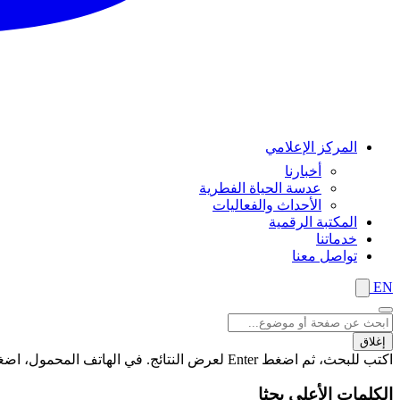
المركز الإعلامي
أخبارنا
عدسة الحياة الفطرية
الأحداث والفعاليات
المكتبة الرقمية
خدماتنا
تواصل معنا
EN
إغلاق
اكتب للبحث، ثم اضغط Enter لعرض النتائج. في الهاتف المحمول، اضغط على زر "بحث" لعرض النتائج
الكلمات الأعلى بحثا