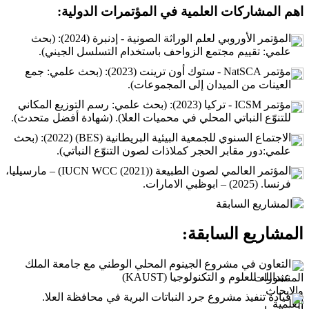
اهم المشاركات العلمية في المؤتمرات الدولية:
المؤتمر الأوروبي لعلم الوراثة الصونية - إدنبرة (2024): (بحث
علمي: تقييم مجتمع الزواحف باستخدام التسلسل الجيني).
مؤتمر NatSCA - ستوك أون ترينت (2023): (بحث علمي: جمع
العينات من الميدان إلى المجموعات).
مؤتمر ICSM - تركيا (2023): (بحث علمي: رسم التوزيع المكاني
للتنوّع النباتي المحلي في محميات العلا). (شهادة أفضل متحدث).
الاجتماع السنوي للجمعية البيئية البريطانية (BES) (2022): (بحث
علمي:دور مقابر الحجر كملاذات لصون التنوّع النباتي).
المؤتمر العالمي لصون الطبيعة (IUCN WCC (2021)) – مارسيليا،
فرنسا. (2025) – ابوظبي الامارات.
المشاريع السابقة:
التعاون في مشروع الجينوم المحلي الوطني مع جامعة الملك
عبدالله للعلوم و التكنولوجيا (KAUST)
قيادة تنفيذ مشروع جرد النباتات البرية في محافظة العلا.