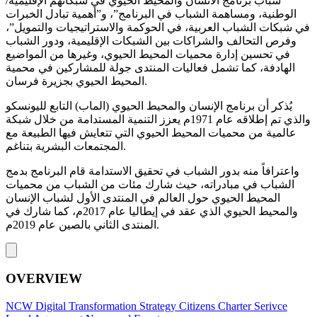
شباب برنامج الانسان والمحيط الحيوي في شبكاتهم الإقليمية/
الوطنية، ومساهمة الشباب في البرنامج”، و”أهمية تبادل الخبرات
في شبكات الشباب العربية، في الحوكمة والاستراتيجيات والتمويل”،
وفرص التحالف والشراكات بين الشبكات الإقليمية، ودور الشباب
في تحسين إدارة محميات المحيط الحيوي، وغيرها من المواضيع
الهادفة، كما تشمل فعاليات المنتدى جولة للمشاركين في محمية
المحيط الحيوي بجزيرة فرسان.
يُذكر أن برنامج الإنسان والمحيط الحيوي (الماب) التابع لليونسكو
والذي تم إطلاقه عام 1971م يعزز التنمية المستدامة من خلال شبكة
عالمية من محميات المحيط الحيوي التي تتعايش فيها الطبيعة مع
المجتمعات البشرية بتناغم.
واعترافاً منه بدور الشباب في تحقيق الاستدامة قام البرنامج بدمج
الشباب في مبادراته، حيث شارك مئات من الشباب من محميات
المحيط الحيوي حول العالم في المنتدى الأول لشباب الإنسان
والمحيط الحيوي الذي عقد في إيطاليا عام 2017م، كما شارك في
المنتدى الثاني بالصين عام 2019م.
OVERVIEW
NCW
Digital Transformation Strategy
Citizens Charter
Serivce