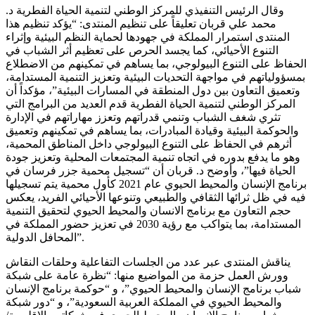
وقال الرئيس التنفيذي للمركز الوطني لتنمية الحياة الفطرية د.
محمد علي قربان تعليقاً على تنظيم المنتدى: “يؤكد تنظيم هذا
المنتدى استمرار المملكة في جهودها لحماية النظم البيئية وإثراء
التنوع الأحيائي، كما يجسد الحرص على تعظيم أثر الشباب في
الحفاظ على التنوع البيولوجي، بما يساهم في تمكينهم من الاضطلاع
بمسؤولياتهم في مواجهة التحديات البيئية وتعزيز التنمية المستدامة،
وتعميق التعاون بين دول المنطقة في المسارات البيئية”، مؤكداً أن
المركز الوطني لتنمية الحياة الفطرية قدم العديد من البرامج التي
تثري شغف الشباب وتنمي قدراتهم وتعزز مهاراتهم في الإدارة
والحوكمة البيئية وقيادة المبادرات، بما يساهم في تمكينهم وتعميق
أثرهم في الحفاظ على التنوع البيولوجي داخل المناطق المحمية،
وهو ما يدفع بدوره في اتجاه تنمية المجتمعات المحلية وتعزيز جودة
الحياة فيها”، وأوضح د. قربان أن “تسجيل محمية جزر فرسان في
برنامج الإنسان والمحيط الحيوي عام 2021 كأول محمية يتم تسجيلها
فيه في ظل ثرائها الثقافي والطبيعي وتنوعها الأحيائي الفريد، يعكس
حجم التعاون مع برنامج الانسان والمحيط الحيوي لتحقيق التنمية
المستدامة، بما يتواكب مع رؤية 2030 في تعزيز حضور المملكة في
المحافل الدولية”.
يناقش المنتدى عبر عدد من الجلسات التفاعلية وحلقات النقاش
وورش العمل حزمة من المواضيع منها: “نظرة عامة على شبكة
شباب برنامج الإنسان والمحيط الحيوي”، و “حوكمة برنامج الإنسان
والمحيط الحيوي في المملكة العربية السعودية”، و “دور شبكة