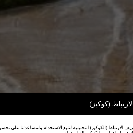
ارتباط (كوكيز)
 الارتباط (الكوكيز) التحليلية لتتبع الاستخدام ولمساعدتنا على تحسين