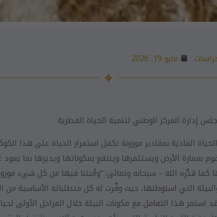
راسات
مايو 19, 2026
جلس إدارة المركز الوطني لتنمية الحياة الفطرية
ياة المادية بمقادير موزونة تكفل استمرار الحياة على هذا الكوكب
وم بعمارة الأرض ويستثمرها وينتفع بمكوناتها ويديرها بما يعود عل
ا قدَّره الله – سبحانه وتعالى: “وأنبتنا فيها من كل شيء موزون” سو
والبيئة التي استوطنها، حيث وفَّرت له كل متطلباته الأساسية من ال
 استمر هذا التعامل مع مكونات البيئة خلال المراحل الأولى لحياة