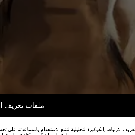
ملفات تعريف ال)
ريف الارتباط (الكوكيز) التحليلية لتتبع الاستخدام ولمساعدتنا على تح