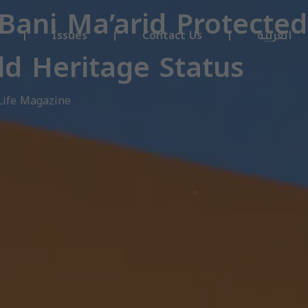
 Bani Ma’arid Protected
Issues
Contact Us
العربية
ld Heritage Status
Life Magazine