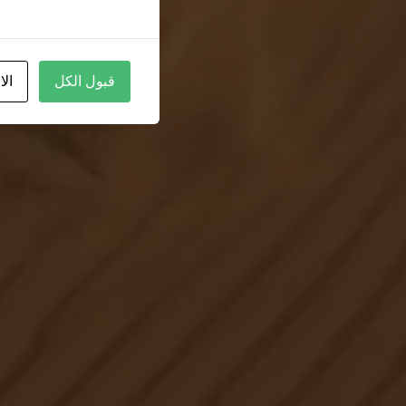
قبول الكل
الا