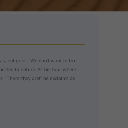
s, not guns. “We don’t want to tire
ected to nature. As his four-wheel
s. “There they are!” he exclaims as