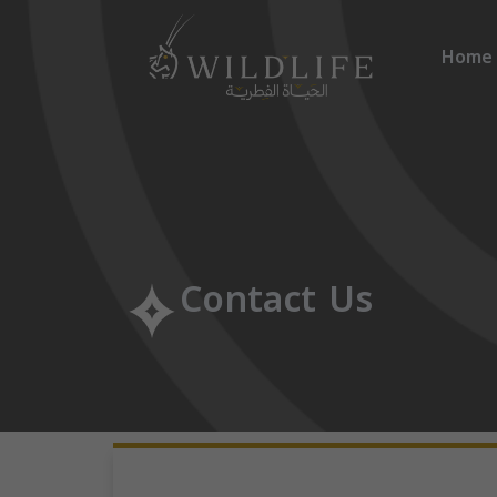
Home
Contact Us