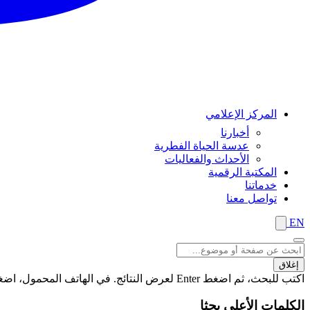
المركز الإعلامي
أخبارنا
عدسة الحياة الفطرية
الأحداث والفعاليات
المكتبة الرقمية
خدماتنا
تواصل معنا
EN
إغلاق
اكتب للبحث، ثم اضغط Enter لعرض النتائج. في الهاتف المحمول، اضغط على زر "بحث" لعرض النتائج
الكلمات الأعلى بحثا