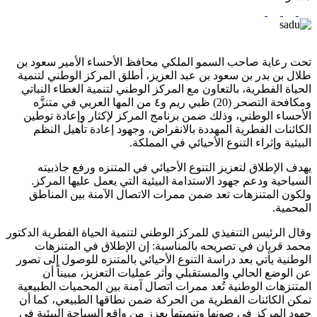
تحت رعاية صاحب السمو الملكي محافظ الأحساء الأمير سعود بن
طلال بن بدر بن سعود بن عبد العزيز، أطلق المركز الوطني لتنمية
الحياة الفطرية، بالتعاون مع المركز الوطني لتنمية الغطاء النباتي
ومكافحة التصحر (20) ظبي ريم و٤ من المها العربي في متنزَّه
الأحساء الوطني، وذلك ضمن برنامج المركز لإكثار وإعادة توطين
الكائنات الفطرية المهددة بالانقراض، وجهود إعادة تأهيل النظم
البيئية وإثراء التنوع الأحيائي في المملكة.
يهدف الإطلاق لتعزيز التنوع الأحيائي في المتنزه ورفع جاذبيته
السياحية ودعم جهود الاستدامة البيئية التي يعمل عليها المركز.
ولكون المتنزهات تعد ضمن ممرات الاتصال الآمنة بين المناطق
المحمية.
وقال الرئيس التنفيذي للمركز الوطني لتنمية الحياة الفطرية الدكتور
محمد قربان في تصريحه بالمناسبة: إن الإطلاق في المتنزهات
الوطنية يأتي بعد دراسة التنوع الأحيائي بالمتنزه للوصول إلى تصور
عن الوضع الحالي والمستقبلي وأثر عمليات التعزيز، مبيناً أن
المتنزهات الوطنية تُعد ممرات اتصال آمنة بين المحميات الطبيعية
تمكن الكائنات الفطرية من الحركة ضمن نطاقها الطبيعي، كما أن
جهود المركز في صونها وتنميتها يعزز من واقع السياحة البيئية في