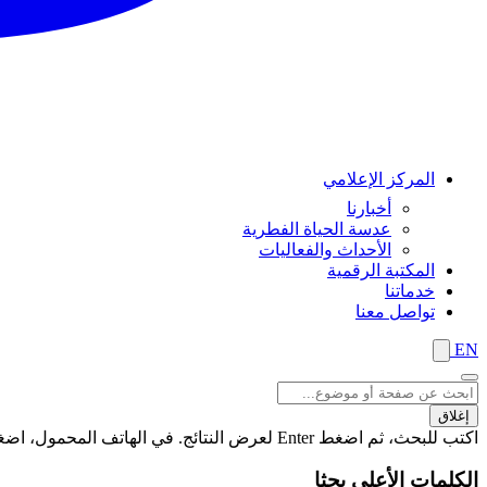
المركز الإعلامي
أخبارنا
عدسة الحياة الفطرية
الأحداث والفعاليات
المكتبة الرقمية
خدماتنا
تواصل معنا
EN
إغلاق
اكتب للبحث، ثم اضغط Enter لعرض النتائج. في الهاتف المحمول، اضغط على زر "بحث" لعرض النتائج
الكلمات الأعلى بحثا