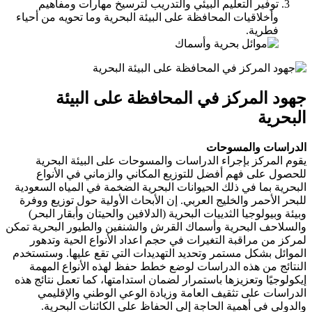
توفير التعليم البيئي والتدريب لترسيخ مهارات ومفاهيم
وأخلاقيات المحافظة على البيئة البحرية وما تحويه من أحياء
فطرية.
جهود المركز في المحافظة على البيئة
البحرية
الدراسات والمسوحات
يقوم المركز بإجراء الدراسات والمسوحات على البيئة البحرية
للحصول على فهم أفضل للتوزيع المكاني والزماني في الأنواع
البحرية بما في ذلك الحيوانات البحرية الضخمة في المياه السعودية
للبحر الأحمر والخليج العربي. إن الأبحاث الأولية حول توزيع ووفرة
وبيئة وبيولوجيا الثدييات البحرية (الدلافين والحيتان وأبقار البحر)
والسلاحف البحرية وأسماك القرش والشنفين والطيور البحرية تمكن
لمركز من مراقبة التغيرات في حجم اعداد الأنواع الحية وتدهور
الموائل بشكل مستمر وتحديد التهديدات التي تقع عليها. وستستخدم
النتائج من هذه الدراسات لوضع خطط حفظ لهذه الأنواع المهمة
إيكولوجيًا وتعزيزها باستمرار لضمان استدامتها، كما تعمل نتائج هذه
الدراسات على تثقيف العامة وزيادة الوعي الوطني والإقليمي
والدولي في أهمية الحاجة إلى الحفاظ على الكائنات البحرية.