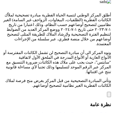
أطلق المركز الوطني لتنمية الحياة الفطرية مبادرة تصحيحية لملاّك
الكائنات الفطرية (الظلفيات، الببغاوات، الزواحف غير السامة) الغير
نظاميين لتصحيح أوضاعهم حسب النظام، وذلك اعتبارا من تاريخ
١-٧-٢٠٢٣ حتى تاريخ ١-٧-٢٠٢٤ ووضع المركز العديد من الضوابط
لتنظيم الفترة التصحيحية ولإرشاد الملاك للطريقة المثلى لتصحيح
أوضاعهم من خلال منصة فطري، عبر سلسلة من الإجراءات
المعتمدة.
ونوه المركز الى أن مبادرة التصحيح لن تشمل الكائنات المفترسة أو
الأنواع الغازية أو الأنواع المدرجة في الملحق الأول لاتفاقية
“سايتس”، حيث يجب على ملاك هذه الكائنات ضرورة التنسيق مع
المركز عبر الرقم الموحد لتسليمها وذلك تجنباً لأي مساءلة قانونية
تنتج عن اقتنائها.
وتأتي المبادرة التصحيحية من قبل المركز بغرض منح فرصة لملاك
الكائنات الفطرية الغير نظامية لتصحيح أوضاعهم.
نظرة عامة