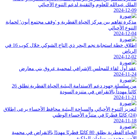
الملك عبدالله للعلوم والتقنية لدعم التنوع الأحيائي
2024-12-09
مذكرة تفاهم بين مركز الحياة الفطرية و 'وقف مجتمع أيون' لحماية
التنوع الأحيائي
2024-12-04
إطلاق خطة استجابة نجم البحر ذي التاج الشوكي خلال كوب 16 في
الرياض
2024-12-02
عقد أول لقاء للمجلس الإشرافي لمحمية عروق بني معارض
2024-11-24
من سلسلة جهود دعم الاستدامة البيئية الحياة الفطرية تطلق 26
كائناً مهدداً بالانقراض في متنزه السودة
2024-11-21
لتعزيز التنوع الأحيائي والسياحة البيئية محافظ الأحساء يرعى إطلاق
(24) كائنًا فطريًا في متنزَّه الأحساء الوطني
2024-11-18
الحياة الفطرية يطلق 80 كائنًا فطريًا مهددًا بالانقراض في محمية
الأمير محمد بن سلمان الملكية