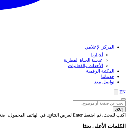
المركز الإعلامي
أخبارنا
عدسة الحياة الفطرية
الأحداث والفعاليات
المكتبة الرقمية
خدماتنا
تواصل معنا
EN
إغلاق
اكتب للبحث، ثم اضغط Enter لعرض النتائج. في الهاتف المحمول، اضغط على زر "بحث" لعرض النتائج
الكلمات الأعلى بحثا