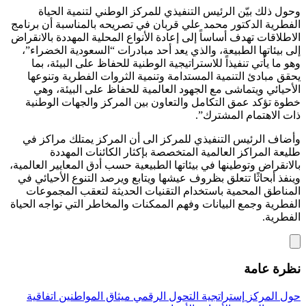
وحول ذلك بيّن الرئيس التنفيذي للمركز الوطني لتنمية الحياة
الفطرية الدكتور محمد علي قربان في تصريحه بالمناسبة أن برنامج
الاطلاقات تهدف أساساً إلى إعادة الأنواع المحلية المهددة بالانقراض
إلى بيئاتها الطبيعة، والذي يعد أحد مبادرات “السعودية الخضراء”،
وهو ما يأتي تنفيذاً للاستراتيجية الوطنية للحفاظ على البيئة، بما
يحقق مبادئ التنمية المستدامة وتنمية الثروات الفطرية وتنوعها
الأحيائي ويتماشى مع الجهود العالمية للحفاظ على البيئة، وهي
خطوة تؤكد عمق التكامل والتعاون بين المركز والجهات الوطنية
ذات الاهتمام المشترك”.
وأضاف الرئيس التنفيذي للمركز الى أن المركز يمتلك مراكز في
طليعة المراكز العالمية المتخصصة بإكثار الكائنات المهددة
بالانقراض وتوطينها في بيئاتها الطبيعية حسب أدق المعايير العالمية،
وينفذ أبحاثًا تتعلق بظروف عيشها ويتابع ويرصد التنوع الأحيائي في
المناطق المحمية باستخدام التقنيات الحديثة لتعقب المجموعات
الفطرية وجمع البيانات وفهم الممكنات والمخاطر التي تواجه الحياة
الفطرية.
نظرة عامة
حول المركز
إستراتجية التحول الرقمي
ميثاق المواطنين
اتفاقية