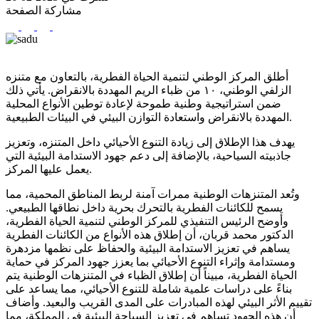
مشاركة الصفحة
أطلق المركز الوطني لتنمية الحياة الفطرية، بالتعاون مع متنزه
الزلفي الوطني، ١٠ من ظباء الريم المهددة بالانقراض. يأتي ذلك
ضمن استراتيجية وطنية طموحة لإعادة توطين الأنواع المحلية
المهددة بالانقراض واستعادة التوازن البيئي في البيئات الطبيعية.
يهدف هذا الإطلاق إلى زيادة التنوع الأحيائي داخل المتنزه، وتعزيز
جاذبيته السياحية، بالإضافة إلى دعم جهود الاستدامة البيئية التي
يعمل عليها المركز.
وتُعد المتنزهات الوطنية ممرات آمنة لربط المناطق المحمية، مما
يسمح للكائنات الفطرية بالتحرك بحرية داخل نطاقها الطبيعي.
وأوضح الرئيس التنفيذي للمركز الوطني لتنمية الحياة الفطرية،
الدكتور محمد قربان، أن إطلاق هذه الأنواع من الكائنات الفطرية
يساهم في تعزيز الاستدامة البيئية والحفاظ على نظمها مزدهرة
ومستدامة وإثراء التنوع الأحيائي بما يعزز جهود المركز في حماية
الحياة الفطرية، مبيناً أن إطلاق الظباء في المتنزهات الوطنية يتم
بناءً على دراسات علمية شاملة للتنوع الأحيائي، مما يساعد على
تقييم الأثر البيئي لهذه المبادرات على المدى القريب والبعيد. وأضاف
أن هذه الجهود تساهم في تعزيز السياحة البيئية في المملكة، مما