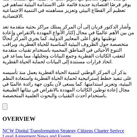
يوفر فرصًا اقتصادية جديدة قائمة على الاستدامة البيئية تساهم في
تعظيم أثر القطاع البيئي وتعزيز مساهمته في التنمية الاجتماعية
الاقتصادية.
وأشار الدكتور قربان إلى أن المركز يمتلك مراكز بحثية متقدمة تعد
من بين الأهم عالميًا في مجال إكثار الأنواع المهددة بالانقراض وإعادة
توطينها وفق أعلى المعايير الدولية. كما يجري المركز أبحاثًا
متخصصة حول الظروف البيئية المناسبة للحياة الفطرية، ويراقب
التنوع الأحيائي في المناطق المحمية باستخدام تقنيات متقدمة
لتعقب الكائنات الفطرية وجمع البيانات وتحليلها، مما يساعد في
اتخاذ قرارات مستندة إلى البيانات لحماية الحياة الفطرية.
يذكر أن المركز الوطني لتنمية الحياة الفطرية يعمل منذ تأسيسه
على تنفيذ خطط إستراتيجية لحماية الحياة الفطرية واستعادة النظم
البيئية، وتعزيز استدامتها. كما يسعى لأن يكون جهة رائدة عالميًا في
مجال إعادة توطين الكائنات المهددة بالانقراض في بيئاتها الطبيعية
باستخدام أحدث التقنيات والبحوث العلمية المتخصصة.
OVERVIEW
NCW
Digital Transformation Strategy
Citizens Charter
Serivce
Level Agreement
News and Events