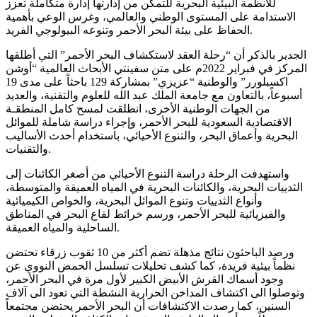
للأنظمة البيئية البحرية للتمكن من إدارتها إدارة متكاملة تعزز
الاستدامة على المستوى الوطني والعالمي، وغرس الوعي بأهمية
الحفاظ على بيئة البحر الأحمر وتنوعه البيولوجي الفريد.
الجدير بالذكر أن “رحلة العقد لاستكشاف البحر الأحمر” التي أطلقها
المركز في فبراير 2022م على متن سفينتي الأبحاث العالمية “أوشن
اكسبلورر” والوطنية “عزيزي” بمشاركة 129 باحثاً على مدى 19
أسبوعاً، بالتعاون مع جامعة الملك عبد الله للعلوم والتقنية، والعديد
من الجهات الوطنية الأخرى، انطلقت لمسح كامل المنطقـة
الاقتصادية السعودية للبحر الأحمر، وإجراء دراسة شاملة للموائل
البحرية وأعماق البحر، والتنوع الأحيائي، باستخدام أحدث الأساليب
والتقنيات.
واستهدفت الرحلة دراسة التنوع الأحيائي من أصغر الكائنات إلى
الثدييات البحرية، والكائنات البحرية في المياه العميقة والمتوسطة،
وأنواع الثدييات وتنوع الموائل البحرية، والخواص الكيميائية
والفيزيائية للبحر الأحمر، ورسم خرائط لقاع البحر في المناطق
الساحلية والمياه العميقة.
ورصد الباحثون نتائج مذهلة تضم أكثر من 10 ثقوب زرقاء تحتضن
نظماً بيئية فريدة، كما كشف تحليلات تسلسل الحمض النووي عن
وجود أسماك القرش الأبيض الكبير لأول مرة في البحر الأحمر،
وتوصلوا الى اكتشاف المداخن الحرارية النشطة التي تعود الى آلاف
السنين، كما رصدت الاكتشافات أن البحر الأحمر يحتضن مجتمعاً