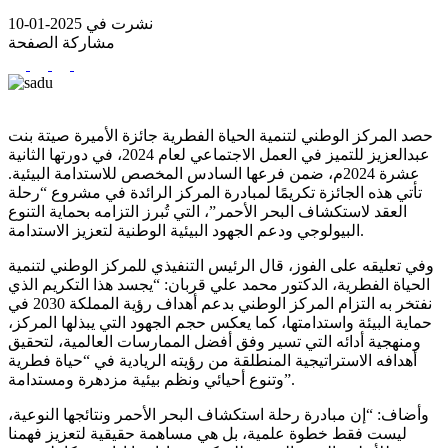
نشرت في 2025-01-10
مشاركة الصفحة
حصد المركز الوطني لتنمية الحياة الفطرية جائزة الأميرة صيتة بنت
عبدالعزيز للتميز في العمل الاجتماعي لعام 2024، في دورتها الثانية
عشرة 2024م، ضمن فرعها السادس المخصص للاستدامة البيئية.
تأتي هذه الجائزة تكريمًا لمبادرة المركز الرائدة في مشروع “رحلة
العقد لاستكشاف البحر الأحمر”، التي تُبرز التزامه بحماية التنوع
البيولوجي ودعم الجهود البيئية الوطنية لتعزيز الاستدامة.
وفي تعليقه على الفوز، قال الرئيس التنفيذي للمركز الوطني لتنمية
الحياة الفطرية، الدكتور محمد علي قربان: “يجسد هذا التكريم الذي
نفتخر به التزام المركز الوطني بدعم أهداف رؤية المملكة 2030 في
حماية البيئة واستدامتها، كما يعكس حجم الجهود التي يبذلها المركز،
ومنهجية أدائه التي تسير وفق أفضل الممارسات العالمية، لتحقيق
أهدافه الاستراتيجية المنطلقة من رؤيته الريادية في “حياة فطرية
وتنوع أحيائي ونظم بيئية مزدهرة ومستدامة”.
وأضاف: “إن مبادرة رحلة استكشاف البحر الأحمر ونتائجها النوعية،
ليست فقط خطوة علمية، بل هي مساهمة حقيقية لتعزيز فهمنا