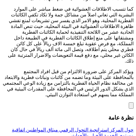
كما تتسبب الاطلاقات العشوائية في ضغط مباشر على الموارد
البشرية التي تعاني اصلاً من مشاكل جمة ولا تكاد تكفي الكائنات
الفطرية المحلية، وهو الامر الذي يفسر سن تشريعات لمنع تفشي
ظاهرة الاطلاقات العشوائية في البيئة المحلية، حيث تنص المادة
الحادية عشر من اللائحة التنفيذية لحماية الكائنات الفطرية
ومشتقاتها على منع إطلاق الكائنات الفطرية في الطبيعة داخل
المملكة، مع فرض عقوبة تبلغ خمسة الاف ريالاً على كل كائن
فطري محلي يتم اطلاقه، وتصل الى مائة ألف ريالاً في حال كان
الكائن غير محلي، مع دفع قيمة التعويضات والاضرار المترتبة على
ذلك.
ويؤكد المركز على ضرورة الالتزام من قبل افراد المجتمع
بالمحافظة على البيئة وما تضمه من كائنات ونباتات فطرية والابتعاد
عن مخالفة نظام الحياة الفطرية بالتزامن مع زيادة الوعي المجتمعي
الذي يشكل الدور الرئيس في المحافظة على المقدرات البيئية في
المملكة مما يسهم في استعادة التوازن البيئي.
نظرة عامة
حول المركز
إستراتجية التحول الرقمي
ميثاق المواطنين
اتفاقية
مستوى الخدمة
الأخبار والأحداث