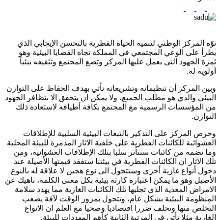
نوّه المركز الوطني لتنمية الحياة الفطرية بالتحسن الإيجابي الذي
يطرأ على الوعي المجتمعي في المملكة تجاه القضايا البيئية وهو
ثمرة الجهود التي يعمل عليها المركز وتضع المجتمع وتثقيفه بيئياً
أولوية له.
وبين المركز أن تنظيماته وتشريعاته تأتي بهدف الحفاظ على التوازن
البيئي والذي هو مطلب الجميع، ولا يمكن ان يتحقق الا بتظافر الجهود
من المؤسسات الرسمية مع المجتمع بكافة أطيافه لاستعادة ذلك
التوازن.
وحرص المركز على التذكير بالتبعات البيئية السلبية للإطلاقات
العشوائية للكائنات الفطرية على خلفية الاثار المدمرة للبيئة المحلية
وما تضمه من كائنات ستتأثر سلبا بتلك الإطلاقات العشوائية، ومن
تلك الاثار ان الكائنات الفطرية في بيئتنا ستفقد قيمتها الأصيلة عند
دخول أنواع غازية أخرى وستتحول الى نوع هجين لا علاقة له بالنوع
الأصيل وهو ما يمكن اعتباره كارثة بيئية بكل معنى الكلمة، ناهيك عن
الامراض المعدية الذي تجلبها تلك الكائنات الغازية مما يهدد سلامة
المنظومة البيئية بشكل عام، وتتحول بمرور الوقت لآفة يصعب
التخلص منها وتخلف ضررا اقتصاديا وصحيا مع العلم ان الانواع
الغازية مثلا تأتي في المرتبة الثانية كأهم المهددات للبيئة.