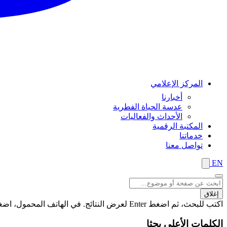
المركز الإعلامي
أخبارنا
عدسة الحياة الفطرية
الأحداث والفعاليات
المكتبة الرقمية
خدماتنا
تواصل معنا
EN
إغلاق
اكتب للبحث، ثم اضغط Enter لعرض النتائج. في الهاتف المحمول، اضغط على زر "بحث" لعرض النتائج
الكلمات الأعلى بحثا