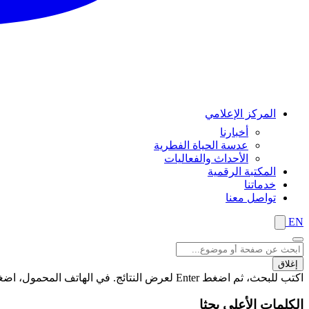
المركز الإعلامي
أخبارنا
عدسة الحياة الفطرية
الأحداث والفعاليات
المكتبة الرقمية
خدماتنا
تواصل معنا
EN
إغلاق
اكتب للبحث، ثم اضغط Enter لعرض النتائج. في الهاتف المحمول، اضغط على زر "بحث" لعرض النتائج
الكلمات الأعلى بحثا